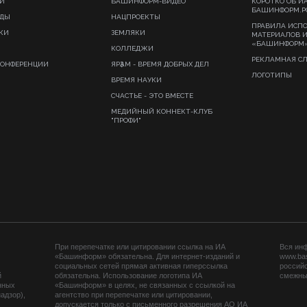
И
БАШИНФОРМ-ВИДЕО
КОРОТКО ОБ И
БАШИНФОРМ.Р
ИДЫ
НАЦПРОЕКТЫ
ПРАВИЛА ИСП
КИ
ЗЕМЛЯКИ
МАТЕРИАЛОВ 
«БАШИНФОРМ
КОЛЛЕДЖИ
РЕКЛАМНАЯ С
КОНФЕРЕНЦИИ
ЯРҘАМ - ВРЕМЯ ДОБРЫХ ДЕЛ
ЛОГОТИПЫ
ВРЕМЯ НАУКИ
СЧАСТЬЕ - ЭТО ВМЕСТЕ
МЕДИЙНЫЙ КОННЕКТ-КЛУБ
"ПРОФИ"
При перепечатке или цитировании ссылка на ИА
Вся ин
«Башинформ» обязательна. Для интернет-изданий и
www.ba
социальных сетей прямая активная гиперссылка
российс
й
обязательна. Использование логотипа ИА
смежных
нных
«Башинформ» в целях, не связанных с ссылкой на
адзор),
агентство при перепечатке или цитировании,
допускается только с письменного разрешения АО ИА