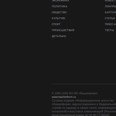
ЭКОНОМИКА
НОВОСТ
ПОЛИТИКА
ЛОНГР
ОБЩЕСТВО
КАРТОЧ
КУЛЬТУРА
СТАТЬИ
СПОРТ
ПРЕСС-
ПРОИСШЕСТВИЯ
ТЕСТЫ
ДЕТАЛЬНО
© 1992-2026 АО ИА «Башинформ».
www.bashinform.ru
Сетевое издание «Информационное агентство
«Башинформ» зарегистрировано в Федерально
службе по надзору в сфере связи, информацио
технологий и массовых коммуникаций (Роскомн
регистрационный номер Эл № ФС77-88040