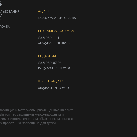
А
Ф
АДРЕС
ОЛЬЗОВАНИЯ
ИА
450077, УФА, КИРОВА, 45
»
ЛУЖБА
РЕКЛАМНАЯ СЛУЖБА
(347) 250-11-11

ADV@BASHINFORM.RU
РЕДАКЦИЯ
(347) 250-07-28

INF@BASHINFORM.RU
ОТДЕЛ КАДРОВ
OK@BASHINFORM.RU
формация и материалы, размещенные на сайте
shinform.ru защищены международным и
ким законодательством об авторском праве и
 правах. 18+ запрещено для детей.