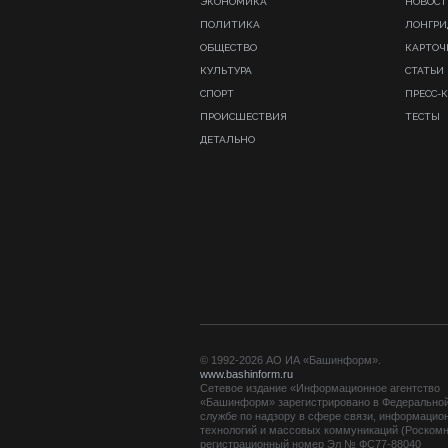
ЭКОНОМИКА
НОВОСТ
ПОЛИТИКА
ЛОНГР
ОБЩЕСТВО
КАРТОЧ
КУЛЬТУРА
СТАТЬИ
СПОРТ
ПРЕСС-
ПРОИСШЕСТВИЯ
ТЕСТЫ
ДЕТАЛЬНО
© 1992-2026 АО ИА «Башинформ».
www.bashinform.ru
Сетевое издание «Информационное агентство
«Башинформ» зарегистрировано в Федерально
службе по надзору в сфере связи, информацио
технологий и массовых коммуникаций (Роскомн
регистрационный номер Эл № ФС77-88040