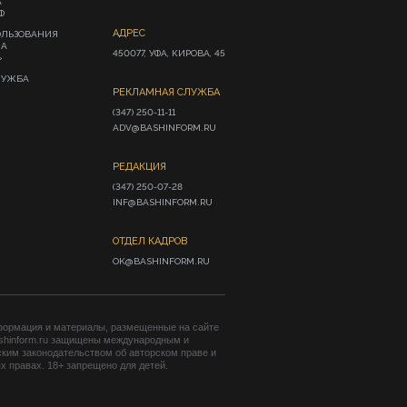
А
Ф
АДРЕС
ОЛЬЗОВАНИЯ
ИА
450077, УФА, КИРОВА, 45
»
ЛУЖБА
РЕКЛАМНАЯ СЛУЖБА
(347) 250-11-11

ADV@BASHINFORM.RU
РЕДАКЦИЯ
(347) 250-07-28

INF@BASHINFORM.RU
ОТДЕЛ КАДРОВ
OK@BASHINFORM.RU
формация и материалы, размещенные на сайте
shinform.ru защищены международным и
ким законодательством об авторском праве и
 правах. 18+ запрещено для детей.