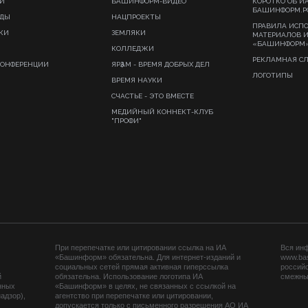
И
БАШИНФОРМ-ВИДЕО
КОРОТКО ОБ И
БАШИНФОРМ.Р
ИДЫ
НАЦПРОЕКТЫ
ПРАВИЛА ИСП
КИ
ЗЕМЛЯКИ
МАТЕРИАЛОВ 
«БАШИНФОРМ
КОЛЛЕДЖИ
РЕКЛАМНАЯ С
КОНФЕРЕНЦИИ
ЯРҘАМ - ВРЕМЯ ДОБРЫХ ДЕЛ
ЛОГОТИПЫ
ВРЕМЯ НАУКИ
СЧАСТЬЕ - ЭТО ВМЕСТЕ
МЕДИЙНЫЙ КОННЕКТ-КЛУБ
"ПРОФИ"
При перепечатке или цитировании ссылка на ИА
Вся ин
«Башинформ» обязательна. Для интернет-изданий и
www.ba
социальных сетей прямая активная гиперссылка
российс
й
обязательна. Использование логотипа ИА
смежных
нных
«Башинформ» в целях, не связанных с ссылкой на
адзор),
агентство при перепечатке или цитировании,
допускается только с письменного разрешения АО ИА