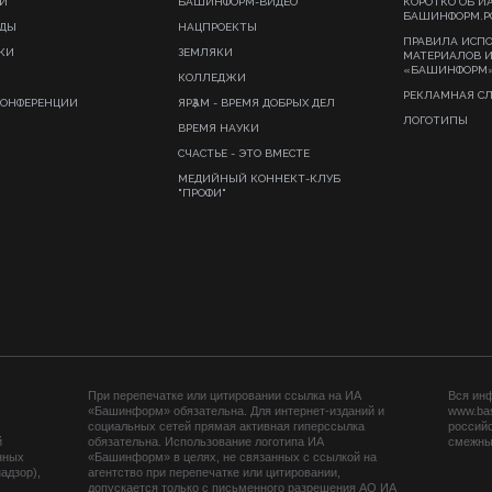
И
БАШИНФОРМ-ВИДЕО
КОРОТКО ОБ И
БАШИНФОРМ.Р
ИДЫ
НАЦПРОЕКТЫ
ПРАВИЛА ИСП
КИ
ЗЕМЛЯКИ
МАТЕРИАЛОВ 
«БАШИНФОРМ
КОЛЛЕДЖИ
РЕКЛАМНАЯ С
КОНФЕРЕНЦИИ
ЯРҘАМ - ВРЕМЯ ДОБРЫХ ДЕЛ
ЛОГОТИПЫ
ВРЕМЯ НАУКИ
СЧАСТЬЕ - ЭТО ВМЕСТЕ
МЕДИЙНЫЙ КОННЕКТ-КЛУБ
"ПРОФИ"
При перепечатке или цитировании ссылка на ИА
Вся ин
«Башинформ» обязательна. Для интернет-изданий и
www.ba
социальных сетей прямая активная гиперссылка
российс
й
обязательна. Использование логотипа ИА
смежных
нных
«Башинформ» в целях, не связанных с ссылкой на
адзор),
агентство при перепечатке или цитировании,
допускается только с письменного разрешения АО ИА