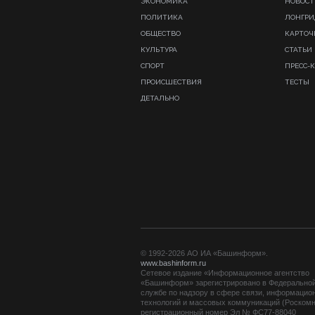
ЭКОНОМИКА
НОВОСТ
ПОЛИТИКА
ЛОНГР
ОБЩЕСТВО
КАРТОЧ
КУЛЬТУРА
СТАТЬИ
СПОРТ
ПРЕСС-
ПРОИСШЕСТВИЯ
ТЕСТЫ
ДЕТАЛЬНО
© 1992-2026 АО ИА «Башинформ».
www.bashinform.ru
Сетевое издание «Информационное агентство
«Башинформ» зарегистрировано в Федерально
службе по надзору в сфере связи, информацио
технологий и массовых коммуникаций (Роскомн
регистрационный номер Эл № ФС77-88040