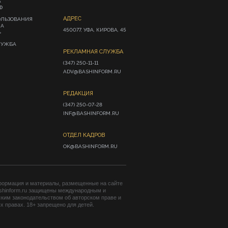
А
Ф
АДРЕС
ОЛЬЗОВАНИЯ
ИА
450077, УФА, КИРОВА, 45
»
ЛУЖБА
РЕКЛАМНАЯ СЛУЖБА
(347) 250-11-11

ADV@BASHINFORM.RU
РЕДАКЦИЯ
(347) 250-07-28

INF@BASHINFORM.RU
ОТДЕЛ КАДРОВ
OK@BASHINFORM.RU
формация и материалы, размещенные на сайте
shinform.ru защищены международным и
ким законодательством об авторском праве и
 правах. 18+ запрещено для детей.