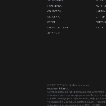
ЭКОНОМИКА
НОВОСТ
ПОЛИТИКА
ЛОНГР
ОБЩЕСТВО
КАРТОЧ
КУЛЬТУРА
СТАТЬИ
СПОРТ
ПРЕСС-
ПРОИСШЕСТВИЯ
ТЕСТЫ
ДЕТАЛЬНО
© 1992-2026 АО ИА «Башинформ».
www.bashinform.ru
Сетевое издание «Информационное агентство
«Башинформ» зарегистрировано в Федерально
службе по надзору в сфере связи, информацио
технологий и массовых коммуникаций (Роскомн
регистрационный номер Эл № ФС77-88040