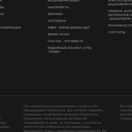
И
БАШИНФОРМ-ВИДЕО
КОРОТКО ОБ И
БАШИНФОРМ.Р
ИДЫ
НАЦПРОЕКТЫ
ПРАВИЛА ИСП
КИ
ЗЕМЛЯКИ
МАТЕРИАЛОВ 
«БАШИНФОРМ
КОЛЛЕДЖИ
РЕКЛАМНАЯ С
КОНФЕРЕНЦИИ
ЯРҘАМ - ВРЕМЯ ДОБРЫХ ДЕЛ
ЛОГОТИПЫ
ВРЕМЯ НАУКИ
СЧАСТЬЕ - ЭТО ВМЕСТЕ
МЕДИЙНЫЙ КОННЕКТ-КЛУБ
"ПРОФИ"
При перепечатке или цитировании ссылка на ИА
Вся ин
«Башинформ» обязательна. Для интернет-изданий и
www.ba
социальных сетей прямая активная гиперссылка
российс
й
обязательна. Использование логотипа ИА
смежных
нных
«Башинформ» в целях, не связанных с ссылкой на
адзор),
агентство при перепечатке или цитировании,
допускается только с письменного разрешения АО ИА