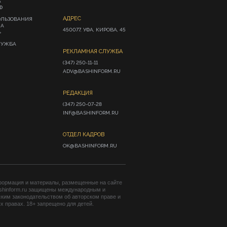
А
Ф
АДРЕС
ОЛЬЗОВАНИЯ
ИА
450077, УФА, КИРОВА, 45
»
ЛУЖБА
РЕКЛАМНАЯ СЛУЖБА
(347) 250-11-11

ADV@BASHINFORM.RU
РЕДАКЦИЯ
(347) 250-07-28

INF@BASHINFORM.RU
ОТДЕЛ КАДРОВ
OK@BASHINFORM.RU
формация и материалы, размещенные на сайте
shinform.ru защищены международным и
ким законодательством об авторском праве и
 правах. 18+ запрещено для детей.