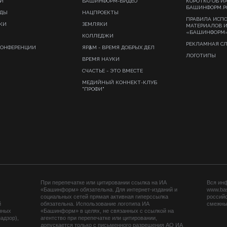
И
БАШИНФОРМ-ВИДЕО
КОРОТКО ОБ И
БАШИНФОРМ.Р
ИДЫ
НАЦПРОЕКТЫ
ПРАВИЛА ИСП
КИ
ЗЕМЛЯКИ
МАТЕРИАЛОВ 
«БАШИНФОРМ
КОЛЛЕДЖИ
РЕКЛАМНАЯ С
КОНФЕРЕНЦИИ
ЯРҘАМ - ВРЕМЯ ДОБРЫХ ДЕЛ
ЛОГОТИПЫ
ВРЕМЯ НАУКИ
СЧАСТЬЕ - ЭТО ВМЕСТЕ
МЕДИЙНЫЙ КОННЕКТ-КЛУБ
"ПРОФИ"
При перепечатке или цитировании ссылка на ИА
Вся ин
«Башинформ» обязательна. Для интернет-изданий и
www.ba
социальных сетей прямая активная гиперссылка
российс
й
обязательна. Использование логотипа ИА
смежных
нных
«Башинформ» в целях, не связанных с ссылкой на
адзор),
агентство при перепечатке или цитировании,
допускается только с письменного разрешения АО ИА