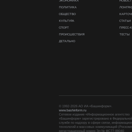
ЭКОНОМИКА
НОВОСТ
ПОЛИТИКА
ЛОНГР
ОБЩЕСТВО
КАРТОЧ
КУЛЬТУРА
СТАТЬИ
СПОРТ
ПРЕСС-
ПРОИСШЕСТВИЯ
ТЕСТЫ
ДЕТАЛЬНО
© 1992-2026 АО ИА «Башинформ».
www.bashinform.ru
Сетевое издание «Информационное агентство
«Башинформ» зарегистрировано в Федерально
службе по надзору в сфере связи, информацио
технологий и массовых коммуникаций (Роскомн
регистрационный номер Эл № ФС77-88040