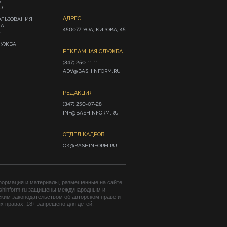
А
Ф
АДРЕС
ОЛЬЗОВАНИЯ
ИА
450077, УФА, КИРОВА, 45
»
ЛУЖБА
РЕКЛАМНАЯ СЛУЖБА
(347) 250-11-11

ADV@BASHINFORM.RU
РЕДАКЦИЯ
(347) 250-07-28

INF@BASHINFORM.RU
ОТДЕЛ КАДРОВ
OK@BASHINFORM.RU
формация и материалы, размещенные на сайте
shinform.ru защищены международным и
ким законодательством об авторском праве и
 правах. 18+ запрещено для детей.