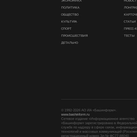
ЭКОНОМИКА
НОВОСТ
ПОЛИТИКА
ЛОНГР
ОБЩЕСТВО
КАРТОЧ
КУЛЬТУРА
СТАТЬИ
СПОРТ
ПРЕСС-
ПРОИСШЕСТВИЯ
ТЕСТЫ
ДЕТАЛЬНО
© 1992-2026 АО ИА «Башинформ».
www.bashinform.ru
Сетевое издание «Информационное агентство
«Башинформ» зарегистрировано в Федерально
службе по надзору в сфере связи, информацио
технологий и массовых коммуникаций (Роскомн
регистрационный номер Эл № ФС77-88040