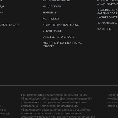
И
БАШИНФОРМ-ВИДЕО
КОРОТКО ОБ И
БАШИНФОРМ.Р
ИДЫ
НАЦПРОЕКТЫ
ПРАВИЛА ИСП
КИ
ЗЕМЛЯКИ
МАТЕРИАЛОВ 
«БАШИНФОРМ
КОЛЛЕДЖИ
РЕКЛАМНАЯ С
КОНФЕРЕНЦИИ
ЯРҘАМ - ВРЕМЯ ДОБРЫХ ДЕЛ
ЛОГОТИПЫ
ВРЕМЯ НАУКИ
СЧАСТЬЕ - ЭТО ВМЕСТЕ
МЕДИЙНЫЙ КОННЕКТ-КЛУБ
"ПРОФИ"
При перепечатке или цитировании ссылка на ИА
Вся ин
«Башинформ» обязательна. Для интернет-изданий и
www.ba
социальных сетей прямая активная гиперссылка
российс
й
обязательна. Использование логотипа ИА
смежных
нных
«Башинформ» в целях, не связанных с ссылкой на
адзор),
агентство при перепечатке или цитировании,
допускается только с письменного разрешения АО ИА