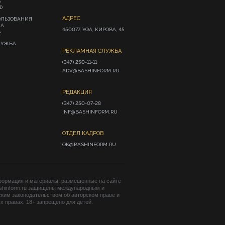
А
Ф
АДРЕС
ОЛЬЗОВАНИЯ
ИА
450077, УФА, КИРОВА, 45
»
ЛУЖБА
РЕКЛАМНАЯ СЛУЖБА
(347) 250-11-11

ADV@BASHINFORM.RU
РЕДАКЦИЯ
(347) 250-07-28

INF@BASHINFORM.RU
ОТДЕЛ КАДРОВ
OK@BASHINFORM.RU
формация и материалы, размещенные на сайте
shinform.ru защищены международным и
ким законодательством об авторском праве и
 правах. 18+ запрещено для детей.