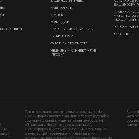
И
БАШИНФОРМ-ВИДЕО
КОРОТКО ОБ И
БАШИНФОРМ.Р
ИДЫ
НАЦПРОЕКТЫ
ПРАВИЛА ИСП
КИ
ЗЕМЛЯКИ
МАТЕРИАЛОВ 
«БАШИНФОРМ
КОЛЛЕДЖИ
РЕКЛАМНАЯ С
КОНФЕРЕНЦИИ
ЯРҘАМ - ВРЕМЯ ДОБРЫХ ДЕЛ
ЛОГОТИПЫ
ВРЕМЯ НАУКИ
СЧАСТЬЕ - ЭТО ВМЕСТЕ
МЕДИЙНЫЙ КОННЕКТ-КЛУБ
"ПРОФИ"
При перепечатке или цитировании ссылка на ИА
Вся ин
«Башинформ» обязательна. Для интернет-изданий и
www.ba
социальных сетей прямая активная гиперссылка
российс
й
обязательна. Использование логотипа ИА
смежных
нных
«Башинформ» в целях, не связанных с ссылкой на
адзор),
агентство при перепечатке или цитировании,
допускается только с письменного разрешения АО ИА