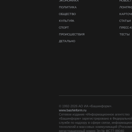
ЭКОНОМИКА
НОВОСТ
ПОЛИТИКА
ЛОНГР
ОБЩЕСТВО
КАРТОЧ
КУЛЬТУРА
СТАТЬИ
СПОРТ
ПРЕСС-
ПРОИСШЕСТВИЯ
ТЕСТЫ
ДЕТАЛЬНО
© 1992-2026 АО ИА «Башинформ».
www.bashinform.ru
Сетевое издание «Информационное агентство
«Башинформ» зарегистрировано в Федерально
службе по надзору в сфере связи, информацио
технологий и массовых коммуникаций (Роскомн
регистрационный номер Эл № ФС77-88040