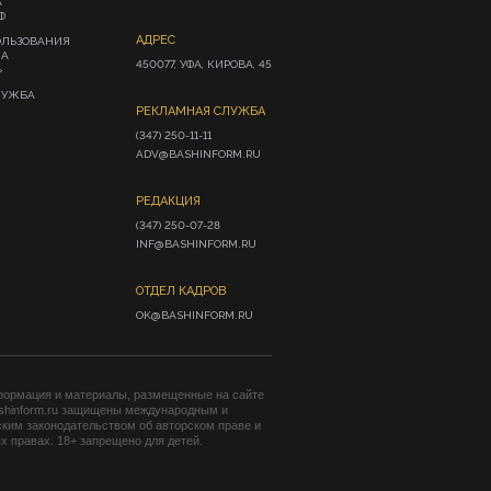
А
Ф
АДРЕС
ОЛЬЗОВАНИЯ
ИА
450077, УФА, КИРОВА, 45
»
ЛУЖБА
РЕКЛАМНАЯ СЛУЖБА
(347) 250-11-11

ADV@BASHINFORM.RU
РЕДАКЦИЯ
(347) 250-07-28

INF@BASHINFORM.RU
ОТДЕЛ КАДРОВ
OK@BASHINFORM.RU
формация и материалы, размещенные на сайте
shinform.ru защищены международным и
ким законодательством об авторском праве и
 правах. 18+ запрещено для детей.