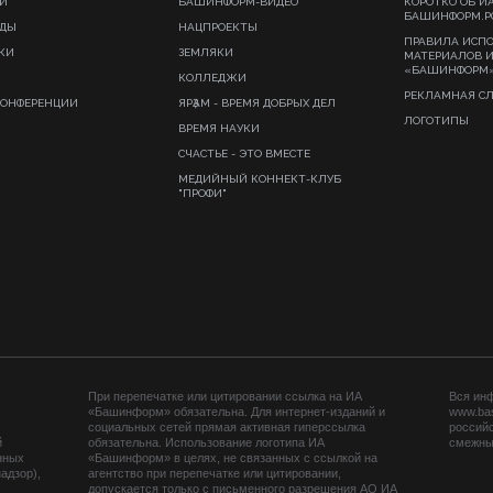
И
БАШИНФОРМ-ВИДЕО
КОРОТКО ОБ И
БАШИНФОРМ.Р
ИДЫ
НАЦПРОЕКТЫ
ПРАВИЛА ИСП
КИ
ЗЕМЛЯКИ
МАТЕРИАЛОВ 
«БАШИНФОРМ
КОЛЛЕДЖИ
РЕКЛАМНАЯ С
КОНФЕРЕНЦИИ
ЯРҘАМ - ВРЕМЯ ДОБРЫХ ДЕЛ
ЛОГОТИПЫ
ВРЕМЯ НАУКИ
СЧАСТЬЕ - ЭТО ВМЕСТЕ
МЕДИЙНЫЙ КОННЕКТ-КЛУБ
"ПРОФИ"
При перепечатке или цитировании ссылка на ИА
Вся ин
«Башинформ» обязательна. Для интернет-изданий и
www.ba
социальных сетей прямая активная гиперссылка
российс
й
обязательна. Использование логотипа ИА
смежных
нных
«Башинформ» в целях, не связанных с ссылкой на
адзор),
агентство при перепечатке или цитировании,
допускается только с письменного разрешения АО ИА