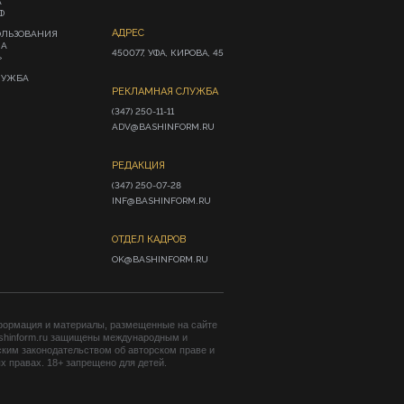
А
Ф
АДРЕС
ОЛЬЗОВАНИЯ
ИА
450077, УФА, КИРОВА, 45
»
ЛУЖБА
РЕКЛАМНАЯ СЛУЖБА
(347) 250-11-11

ADV@BASHINFORM.RU
РЕДАКЦИЯ
(347) 250-07-28

INF@BASHINFORM.RU
ОТДЕЛ КАДРОВ
OK@BASHINFORM.RU
формация и материалы, размещенные на сайте
shinform.ru защищены международным и
ким законодательством об авторском праве и
 правах. 18+ запрещено для детей.