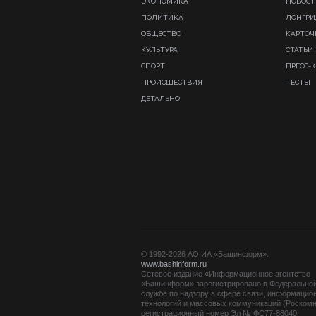
ЭКОНОМИКА
НОВОСТ
ПОЛИТИКА
ЛОНГР
ОБЩЕСТВО
КАРТОЧ
КУЛЬТУРА
СТАТЬИ
СПОРТ
ПРЕСС-
ПРОИСШЕСТВИЯ
ТЕСТЫ
ДЕТАЛЬНО
© 1992-2026 АО ИА «Башинформ».
www.bashinform.ru
Сетевое издание «Информационное агентство
«Башинформ» зарегистрировано в Федерально
службе по надзору в сфере связи, информацио
технологий и массовых коммуникаций (Роскомн
регистрационный номер Эл № ФС77-88040