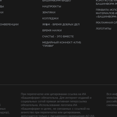
И
БАШИНФОРМ-ВИДЕО
КОРОТКО ОБ И
БАШИНФОРМ.Р
ИДЫ
НАЦПРОЕКТЫ
ПРАВИЛА ИСП
КИ
ЗЕМЛЯКИ
МАТЕРИАЛОВ 
«БАШИНФОРМ
КОЛЛЕДЖИ
РЕКЛАМНАЯ С
КОНФЕРЕНЦИИ
ЯРҘАМ - ВРЕМЯ ДОБРЫХ ДЕЛ
ЛОГОТИПЫ
ВРЕМЯ НАУКИ
СЧАСТЬЕ - ЭТО ВМЕСТЕ
МЕДИЙНЫЙ КОННЕКТ-КЛУБ
"ПРОФИ"
При перепечатке или цитировании ссылка на ИА
Вся ин
«Башинформ» обязательна. Для интернет-изданий и
www.ba
социальных сетей прямая активная гиперссылка
российс
й
обязательна. Использование логотипа ИА
смежных
нных
«Башинформ» в целях, не связанных с ссылкой на
адзор),
агентство при перепечатке или цитировании,
допускается только с письменного разрешения АО ИА