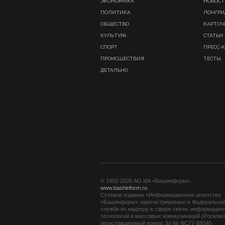
ЭКОНОМИКА
НОВОСТ
ПОЛИТИКА
ЛОНГР
ОБЩЕСТВО
КАРТОЧ
КУЛЬТУРА
СТАТЬИ
СПОРТ
ПРЕСС-
ПРОИСШЕСТВИЯ
ТЕСТЫ
ДЕТАЛЬНО
© 1992-2026 АО ИА «Башинформ».
www.bashinform.ru
Сетевое издание «Информационное агентство
«Башинформ» зарегистрировано в Федерально
службе по надзору в сфере связи, информацио
технологий и массовых коммуникаций (Роскомн
регистрационный номер Эл № ФС77-88040