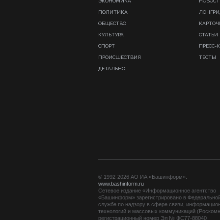
ЭКОНОМИКА
НОВОСТ
ПОЛИТИКА
ЛОНГР
ОБЩЕСТВО
КАРТОЧ
КУЛЬТУРА
СТАТЬИ
СПОРТ
ПРЕСС-
ПРОИСШЕСТВИЯ
ТЕСТЫ
ДЕТАЛЬНО
© 1992-2026 АО ИА «Башинформ».
www.bashinform.ru
Сетевое издание «Информационное агентство
«Башинформ» зарегистрировано в Федерально
службе по надзору в сфере связи, информацио
технологий и массовых коммуникаций (Роскомн
регистрационный номер Эл № ФС77-88040