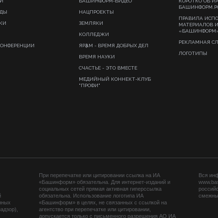
И
БАШИНФОРМ-ВИДЕО
КОРОТКО ОБ И
БАШИНФОРМ.Р
ИДЫ
НАЦПРОЕКТЫ
ПРАВИЛА ИСП
КИ
ЗЕМЛЯКИ
МАТЕРИАЛОВ 
«БАШИНФОРМ
КОЛЛЕДЖИ
РЕКЛАМНАЯ С
КОНФЕРЕНЦИИ
ЯРҘАМ - ВРЕМЯ ДОБРЫХ ДЕЛ
ЛОГОТИПЫ
ВРЕМЯ НАУКИ
СЧАСТЬЕ - ЭТО ВМЕСТЕ
МЕДИЙНЫЙ КОННЕКТ-КЛУБ
"ПРОФИ"
При перепечатке или цитировании ссылка на ИА
Вся ин
«Башинформ» обязательна. Для интернет-изданий и
www.ba
социальных сетей прямая активная гиперссылка
российс
й
обязательна. Использование логотипа ИА
смежных
нных
«Башинформ» в целях, не связанных с ссылкой на
адзор),
агентство при перепечатке или цитировании,
допускается только с письменного разрешения АО ИА