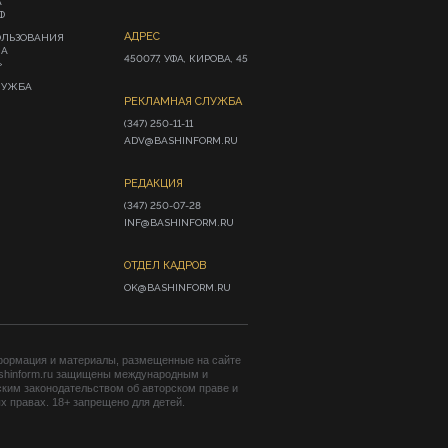
А
Ф
АДРЕС
ОЛЬЗОВАНИЯ
ИА
450077, УФА, КИРОВА, 45
»
ЛУЖБА
РЕКЛАМНАЯ СЛУЖБА
(347) 250-11-11

ADV@BASHINFORM.RU
РЕДАКЦИЯ
(347) 250-07-28

INF@BASHINFORM.RU
ОТДЕЛ КАДРОВ
OK@BASHINFORM.RU
формация и материалы, размещенные на сайте
shinform.ru защищены международным и
ким законодательством об авторском праве и
 правах. 18+ запрещено для детей.