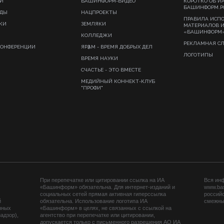
И
БАШИНФОРМ-ВИДЕО
КОРОТКО ОБ И
БАШИНФОРМ.Р
ИДЫ
НАЦПРОЕКТЫ
ПРАВИЛА ИСП
КИ
ЗЕМЛЯКИ
МАТЕРИАЛОВ 
«БАШИНФОРМ
КОЛЛЕДЖИ
РЕКЛАМНАЯ С
КОНФЕРЕНЦИИ
ЯРҘАМ - ВРЕМЯ ДОБРЫХ ДЕЛ
ЛОГОТИПЫ
ВРЕМЯ НАУКИ
СЧАСТЬЕ - ЭТО ВМЕСТЕ
МЕДИЙНЫЙ КОННЕКТ-КЛУБ
"ПРОФИ"
При перепечатке или цитировании ссылка на ИА
Вся ин
«Башинформ» обязательна. Для интернет-изданий и
www.ba
социальных сетей прямая активная гиперссылка
российс
й
обязательна. Использование логотипа ИА
смежных
нных
«Башинформ» в целях, не связанных с ссылкой на
адзор),
агентство при перепечатке или цитировании,
допускается только с письменного разрешения АО ИА