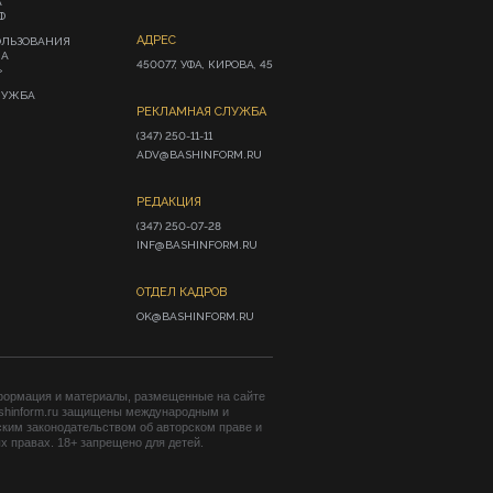
А
Ф
АДРЕС
ОЛЬЗОВАНИЯ
ИА
450077, УФА, КИРОВА, 45
»
ЛУЖБА
РЕКЛАМНАЯ СЛУЖБА
(347) 250-11-11

ADV@BASHINFORM.RU
РЕДАКЦИЯ
(347) 250-07-28

INF@BASHINFORM.RU
ОТДЕЛ КАДРОВ
OK@BASHINFORM.RU
формация и материалы, размещенные на сайте
shinform.ru защищены международным и
ким законодательством об авторском праве и
 правах. 18+ запрещено для детей.