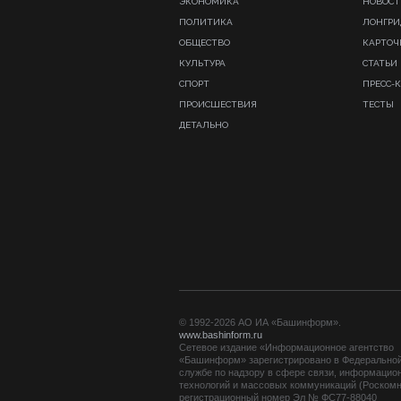
ЭКОНОМИКА
НОВОСТ
ПОЛИТИКА
ЛОНГР
ОБЩЕСТВО
КАРТОЧ
КУЛЬТУРА
СТАТЬИ
СПОРТ
ПРЕСС-
ПРОИСШЕСТВИЯ
ТЕСТЫ
ДЕТАЛЬНО
© 1992-2026 АО ИА «Башинформ».
www.bashinform.ru
Сетевое издание «Информационное агентство
«Башинформ» зарегистрировано в Федерально
службе по надзору в сфере связи, информацио
технологий и массовых коммуникаций (Роскомн
регистрационный номер Эл № ФС77-88040