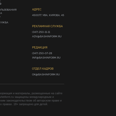
А
Ф
АДРЕС
ОЛЬЗОВАНИЯ
ИА
450077, УФА, КИРОВА, 45
»
ЛУЖБА
РЕКЛАМНАЯ СЛУЖБА
(347) 250-11-11

ADV@BASHINFORM.RU
РЕДАКЦИЯ
(347) 250-07-28

INF@BASHINFORM.RU
ОТДЕЛ КАДРОВ
OK@BASHINFORM.RU
формация и материалы, размещенные на сайте
shinform.ru защищены международным и
ким законодательством об авторском праве и
 правах. 18+ запрещено для детей.