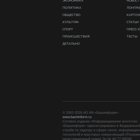
ЭКОНОМИКА
НОВОСТ
ПОЛИТИКА
ЛОНГР
ОБЩЕСТВО
КАРТОЧ
КУЛЬТУРА
СТАТЬИ
СПОРТ
ПРЕСС-
ПРОИСШЕСТВИЯ
ТЕСТЫ
ДЕТАЛЬНО
© 1992-2026 АО ИА «Башинформ».
www.bashinform.ru
Сетевое издание «Информационное агентство
«Башинформ» зарегистрировано в Федерально
службе по надзору в сфере связи, информацио
технологий и массовых коммуникаций (Роскомн
регистрационный номер Эл № ФС77-88040