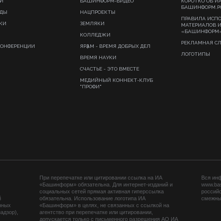
И
БАШИНФОРМ-ВИДЕО
КОРОТКО ОБ И
БАШИНФОРМ.Р
ИДЫ
НАЦПРОЕКТЫ
ПРАВИЛА ИСП
КИ
ЗЕМЛЯКИ
МАТЕРИАЛОВ 
«БАШИНФОРМ
КОЛЛЕДЖИ
РЕКЛАМНАЯ С
КОНФЕРЕНЦИИ
ЯРҘАМ - ВРЕМЯ ДОБРЫХ ДЕЛ
ЛОГОТИПЫ
ВРЕМЯ НАУКИ
СЧАСТЬЕ - ЭТО ВМЕСТЕ
МЕДИЙНЫЙ КОННЕКТ-КЛУБ
"ПРОФИ"
При перепечатке или цитировании ссылка на ИА
Вся ин
«Башинформ» обязательна. Для интернет-изданий и
www.ba
социальных сетей прямая активная гиперссылка
российс
й
обязательна. Использование логотипа ИА
смежных
нных
«Башинформ» в целях, не связанных с ссылкой на
адзор),
агентство при перепечатке или цитировании,
допускается только с письменного разрешения АО ИА