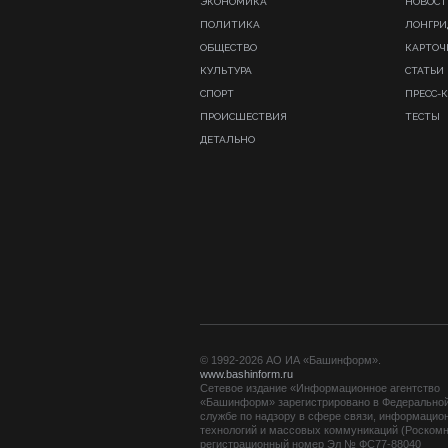
ЭКОНОМИКА
НОВОСТ
ПОЛИТИКА
ЛОНГР
ОБЩЕСТВО
КАРТОЧ
КУЛЬТУРА
СТАТЬИ
СПОРТ
ПРЕСС-
ПРОИСШЕСТВИЯ
ТЕСТЫ
ДЕТАЛЬНО
© 1992-2026 АО ИА «Башинформ».
www.bashinform.ru
Сетевое издание «Информационное агентство
«Башинформ» зарегистрировано в Федерально
службе по надзору в сфере связи, информацио
технологий и массовых коммуникаций (Роскомн
регистрационный номер Эл № ФС77-88040