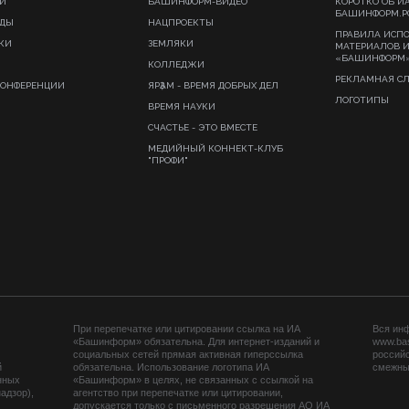
И
БАШИНФОРМ-ВИДЕО
КОРОТКО ОБ И
БАШИНФОРМ.Р
ИДЫ
НАЦПРОЕКТЫ
ПРАВИЛА ИСП
КИ
ЗЕМЛЯКИ
МАТЕРИАЛОВ 
«БАШИНФОРМ
КОЛЛЕДЖИ
РЕКЛАМНАЯ С
КОНФЕРЕНЦИИ
ЯРҘАМ - ВРЕМЯ ДОБРЫХ ДЕЛ
ЛОГОТИПЫ
ВРЕМЯ НАУКИ
СЧАСТЬЕ - ЭТО ВМЕСТЕ
МЕДИЙНЫЙ КОННЕКТ-КЛУБ
"ПРОФИ"
При перепечатке или цитировании ссылка на ИА
Вся ин
«Башинформ» обязательна. Для интернет-изданий и
www.ba
социальных сетей прямая активная гиперссылка
российс
й
обязательна. Использование логотипа ИА
смежных
нных
«Башинформ» в целях, не связанных с ссылкой на
адзор),
агентство при перепечатке или цитировании,
допускается только с письменного разрешения АО ИА