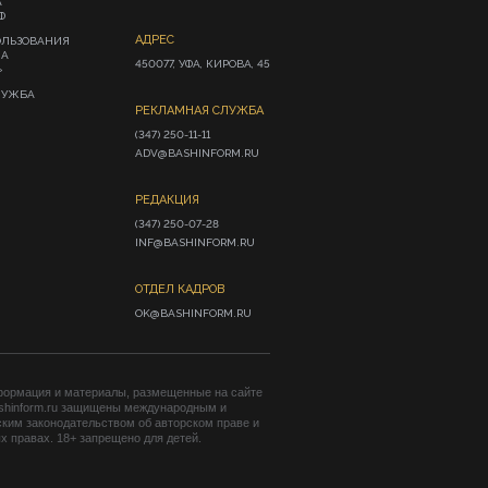
А
Ф
АДРЕС
ОЛЬЗОВАНИЯ
ИА
450077, УФА, КИРОВА, 45
»
ЛУЖБА
РЕКЛАМНАЯ СЛУЖБА
(347) 250-11-11

ADV@BASHINFORM.RU
РЕДАКЦИЯ
(347) 250-07-28

INF@BASHINFORM.RU
ОТДЕЛ КАДРОВ
OK@BASHINFORM.RU
формация и материалы, размещенные на сайте
shinform.ru защищены международным и
ким законодательством об авторском праве и
 правах. 18+ запрещено для детей.