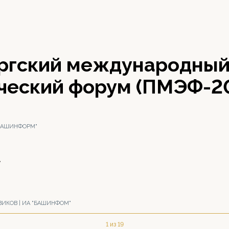
ргский международны
ческий форум (ПМЭФ-2
"БАШИНФОРМ"
А
ВИКОВ | ИА "БАШИНФОМ"
1 из 19