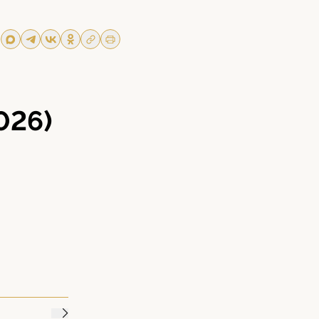
й
026)