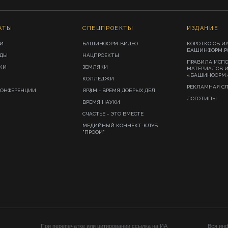
АТЫ
СПЕЦПРОЕКТЫ
ИЗДАНИЕ
И
БАШИНФОРМ-ВИДЕО
КОРОТКО ОБ И
БАШИНФОРМ.Р
ИДЫ
НАЦПРОЕКТЫ
ПРАВИЛА ИСП
КИ
ЗЕМЛЯКИ
МАТЕРИАЛОВ 
«БАШИНФОРМ
КОЛЛЕДЖИ
РЕКЛАМНАЯ С
КОНФЕРЕНЦИИ
ЯРҘАМ - ВРЕМЯ ДОБРЫХ ДЕЛ
ЛОГОТИПЫ
ВРЕМЯ НАУКИ
СЧАСТЬЕ - ЭТО ВМЕСТЕ
МЕДИЙНЫЙ КОННЕКТ-КЛУБ
"ПРОФИ"
При перепечатке или цитировании ссылка на ИА
Вся ин