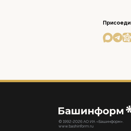
Присоедин
© 1992-2026 АО ИА «Башинформ».
www.bashinform.ru