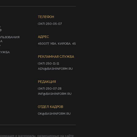
ТЕЛЕФОН
(347) 250-05-07
А
Ф
АДРЕС
ОЛЬЗОВАНИЯ
ИА
450077, УФА, КИРОВА, 45
»
ЛУЖБА
РЕКЛАМНАЯ СЛУЖБА
(347) 250-11-11

ADV@BASHINFORM.RU
РЕДАКЦИЯ
(347) 250-07-28

INF@BASHINFORM.RU
ОТДЕЛ КАДРОВ
OK@BASHINFORM.RU
формация и материалы, размещенные на сайте