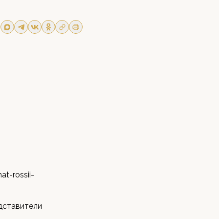
t-rossii-
дставители