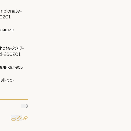
empionate-
60201
вейшие
hote-2017-
id=260201
деликатесы
sii-po-