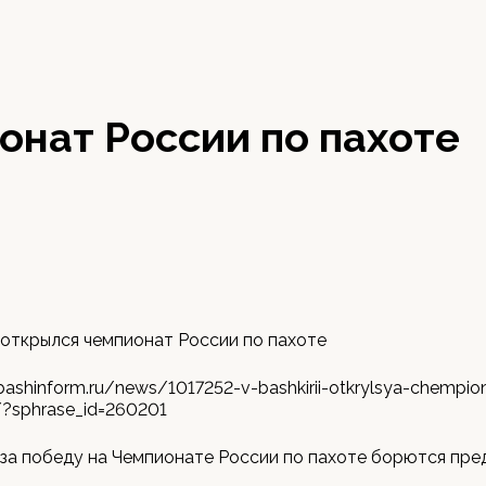
онат России по пахоте
открылся чемпионат России по пахоте
ashinform.ru/news/1017252-v-bashkirii-otkrylsya-chempiona
?sphrase_id=260201
за победу на Чемпионате России по пахоте борются пре