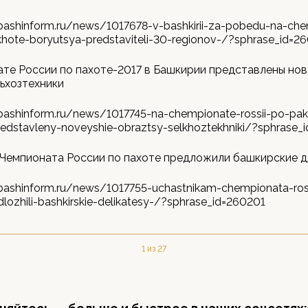
bashinform.ru/news/1017678-v-bashkirii-za-pobedu-na-ch
khote-boryutsya-predstaviteli-30-regionov-/?sphrase_id=2
те России по пахоте-2017 в Башкирии представлены но
ьхозтехники
bashinform.ru/news/1017745-na-chempionate-rossii-po-pak
predstavleny-noveyshie-obraztsy-selkhoztekhniki/?sphrase_
 Чемпионата России по пахоте предложили башкирские 
bashinform.ru/news/1017755-uchastnikam-chempionata-ros
lozhili-bashkirskie-delikatesy-/?sphrase_id=260201
1 из 27