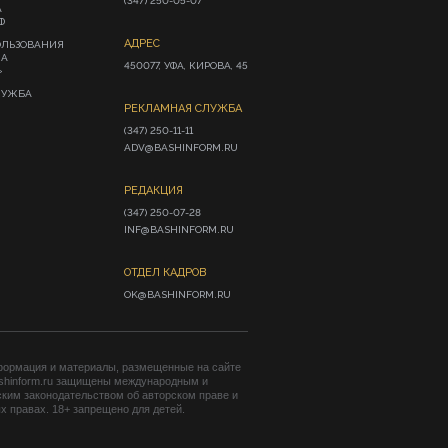
(347) 250-05-07
А
Ф
АДРЕС
ОЛЬЗОВАНИЯ
ИА
450077, УФА, КИРОВА, 45
»
ЛУЖБА
РЕКЛАМНАЯ СЛУЖБА
(347) 250-11-11

ADV@BASHINFORM.RU
РЕДАКЦИЯ
(347) 250-07-28

INF@BASHINFORM.RU
ОТДЕЛ КАДРОВ
OK@BASHINFORM.RU
формация и материалы, размещенные на сайте
shinform.ru защищены международным и
ким законодательством об авторском праве и
 правах. 18+ запрещено для детей.