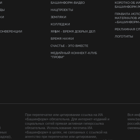
И
БАШИНФОРМ-ВИДЕО
КОРОТКО ОБ И
БАШИНФОРМ.Р
ИДЫ
НАЦПРОЕКТЫ
ПРАВИЛА ИСП
КИ
ЗЕМЛЯКИ
МАТЕРИАЛОВ 
«БАШИНФОРМ
КОЛЛЕДЖИ
РЕКЛАМНАЯ С
КОНФЕРЕНЦИИ
ЯРҘАМ - ВРЕМЯ ДОБРЫХ ДЕЛ
ЛОГОТИПЫ
ВРЕМЯ НАУКИ
СЧАСТЬЕ - ЭТО ВМЕСТЕ
МЕДИЙНЫЙ КОННЕКТ-КЛУБ
"ПРОФИ"
При перепечатке или цитировании ссылка на ИА
Вся ин
«Башинформ» обязательна. Для интернет-изданий и
www.ba
социальных сетей прямая активная гиперссылка
российс
й
обязательна. Использование логотипа ИА
смежных
нных
«Башинформ» в целях, не связанных с ссылкой на
адзор),
агентство при перепечатке или цитировании,