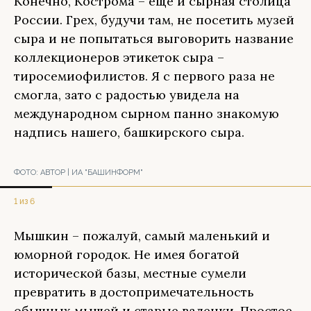
Конечно, Кострома – еще и сырная столица
России. Грех, будучи там, не посетить музей
сыра и не попытаться выговорить название
коллекционеров этикеток сыра –
тиросемиофилистов. Я с первого раза не
смогла, зато с радостью увидела на
международном сырном панно знакомую
надпись нашего, башкирского сыра.
ФОТО:
АВТОР | ИА "БАШИНФОРМ"
1 из 6
Мышкин – пожалуй, самый маленький и
юморной городок. Не имея богатой
исторической базы, местные сумели
превратить в достопримечательность
обычных мышей и старые валенки. Простое,