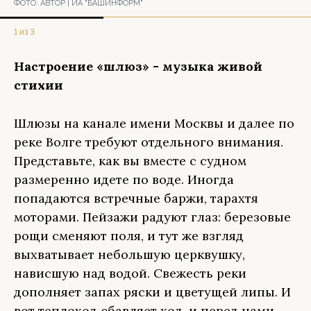
ФОТО:
АВТОР | ИА "БАШИНФОРМ"
1 из 3
Настроение «шлюз» - музыка живой
стихии
Шлюзы на канале имени Москвы и далее по
реке Волге требуют отдельного внимания.
Представьте, как вы вместе с судном
размеренно идете по воде. Иногда
попадаются встречные баржи, тарахтя
моторами. Пейзажи радуют глаз: березовые
рощи сменяют поля, и тут же взгляд
выхватывает небольшую церквушку,
нависшую над водой. Свежесть реки
дополняет запах ряски и цветущей липы. И
вот теплоход сбавляет ход, и перед нами