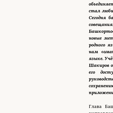
объединяе
стал люби
Сегодня б
совещания
Башкорто
новые мет
родного я
нам «Һом
языке. Уч
Шакиров о
его дост
руководс
сохранени
приложени
Глава Ба