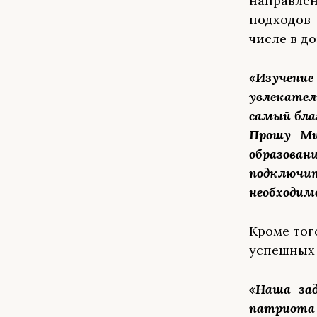
направле
подходов 
числе в д
«Изучение
увлекател
самый благ
Прошу Ми
образов
подключи
необходим
Кроме тог
успешных 
«Наша за
патриота