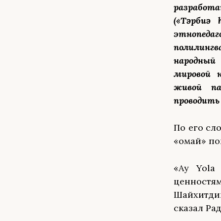
разработ
(«Тәрбиә 
этнопедаг
полилингв
народный 
мировой 
живой па
проводить
По его сл
«Һомай» п
«Ay Yola
ценност
Шайхитди
сказал Ра