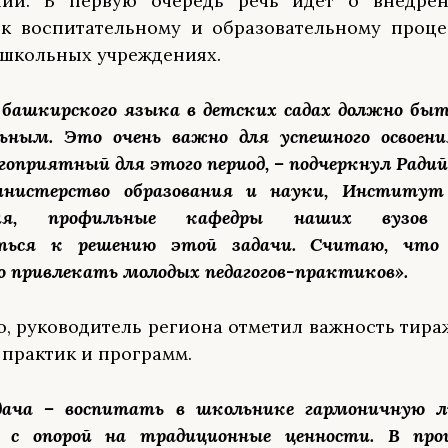
нии. В первую очередь речь идёт о внедре
к воспитательному и образовательному проце
ошкольных учреждениях.
 башкирского языка в детских садах должно бы
ьным. Это очень важно для успешного освоен
оприятный для этого период, – подчеркнул Радий
нистерство образования и науки, Институт
ания, профильные кафедры наших вузов 
ться к решению этой задачи. Считаю, что
о привлекать молодых педагогов-практиков».
о, руководитель региона отметил важность тир
практик и программ.
дача – воспитать в школьнике гармоничную л
 с опорой на традиционные ценности. В про