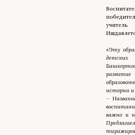
Воспита
победител
учитель
Ишдавлето
«Эту обра
детских
Башкортос
развитие 
образоват
истории и
– Названи
воспитани
важно и н
Предлага
тиражиров