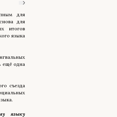
упным для
снова для
ых итогов
кого языка
нгвальных
ь ещё одна
ого съезда
социальных
зыка.
му языку