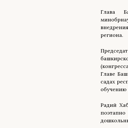
Глава Б
минобрна
внедрения
региона.
Председ
башкирско
(конгрес
Главе Баш
садах рес
обучению 
Радий Хаб
поэтапн
дошкольны