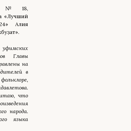
да № 18,
а «Лучший
24» Алия
буҙат».
и уфимских
ов Главы
равлены на
одителей в
фольклоре,
давлетова.
читаю, что
оизведения
го народа.
ого языка