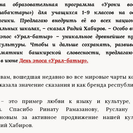
ана образовательная программа «Уроки во
һабаҡтары») для учащихся 1-9 классов на ос
огики. Предлагаю внедрить её во всех нацио
альных школах, – сказал Радий Хабиров. – Особо 
эпос «Урал-батыр» – уникальное древнейшее пр
культуры. Чтобы и дальше сохранять, разви
мятник башкирской словесности, предлагаю
 в июне
День эпоса «Урал-батыр».
овам, вошедшая недавно во все мировые чарты 
оказала значение сказания и как бренда республи
 – это пример любви к языку и культуре,
ям. Спасибо Ринату Рамазанову, Руслану
новым за активное продвижение нашей кул
дий Хабиров.