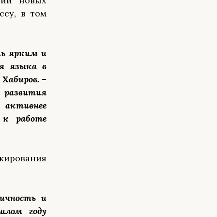
нии новых
ссу, в том
ть ярким и
ия языка в
 Хабиров. –
 развития
активнее
 к работе
ажирования
ичность и
шлом году