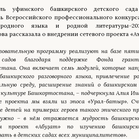
тель уфимского башкирского детского са
ь Всероссийского профессионального конкурс
 родного языка и родной литературы–20
ва рассказала о внедрении сетевого проекта «Аҡ
зовательную программу реализуют на базе пят
 садов благодаря поддержке Фонда грант
тана. Она включает семь модулей, которые нап
башкирского разговорного языка, привлечение р
ельную среду, расширение знаний о башкирском 
 культуре Башкортостана, – подчеркнула Алия Иш
е проекта мы взяли из эпоса «Урал-батыр». С
е детей на примерах героев такого эпического пр
ужно – в нём отражается мудрость башкирско
ем проект «Аҡбуҙат» по изучению башкирск
ать в детских садах всех муниципалитетов».