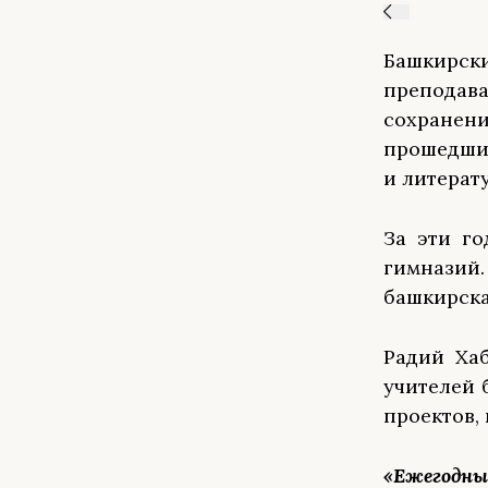
Башкирск
преподав
сохранен
прошедших
и литерат
За эти го
гимназий.
башкирска
Радий Хаб
учителей 
проектов,
«Ежегод