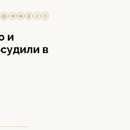
ю и
судили в