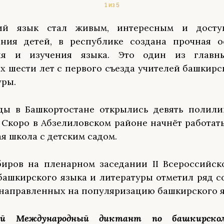
1 из 5
ий язык стал живым, интересным и дост
ания детей, в республике создана прочная о
ия и изучения языка. Это один из главн
 шести лет с первого съезда учителей башкирс
уры.
ды в Башкортостане открылись девять полили
 Скоро в Абзелиловском районе начнёт работат
я школа с детским садом.
иров на пленарном заседании II Всероссийск
башкирского языка и литературы отметил ряд 
 направленных на популяризацию башкирского я
ный Международный диктант по башкирско