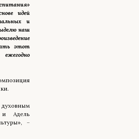
спитания»
нове идей
нальных и
выделю наш
оизведение
вать этот
 ежегодно
композиция
ки.
 духовным
 и Адель
ьтуры», –