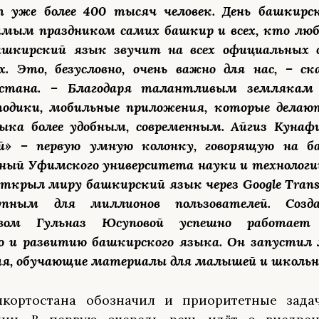
т уже более 400 тысяч человек. День башкирс
мым праздником самих башкир и всех, кто лю
ашкирский язык звучит на всех официальных 
х. Это, безусловно, очень важно для нас, – ск
стана. – Благодаря талантливым землякам 
одики, мобильные приложения, которые делаю
зыка более удобным, современным. Айгиз Кунаф
ай» – первую умную колонку, говорящую на б
ёный Уфимского университета науки и технологи
ткрыл миру башкирский язык через Google Transla
упным для миллионов пользователей. Соз
твом Гульназ Юсуповой успешно работае
ю и развитию башкирского языка. Он запустил
я, обучающие материалы для малышей и школьн
шкортостана обозначил и приоритетные зада