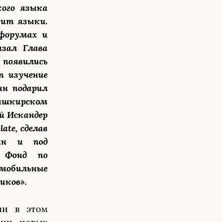
кого языка
бит языки.
форумах и
азал Глава
появились
т изучение
ин подарил
ашкирском
й Искандер
te, сделав
дан и под
т Фонд по
 мобильные
иков».
чи в этом