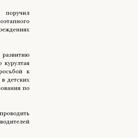
 поручил
оэтапного
реждениях
развитию
 курултая
росьбой к
 в детских
зования по
проводить
одителей