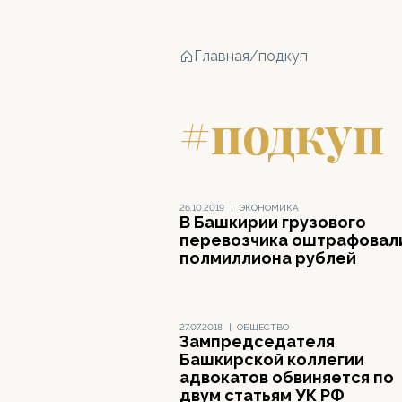
Главная
/
подкуп
#подкуп
26.10.2019
|
ЭКОНОМИКА
В Башкирии грузового
перевозчика оштрафовал
полмиллиона рублей
27.07.2018
|
ОБЩЕСТВО
Зампредседателя
Башкирской коллегии
адвокатов обвиняется по
двум статьям УК РФ