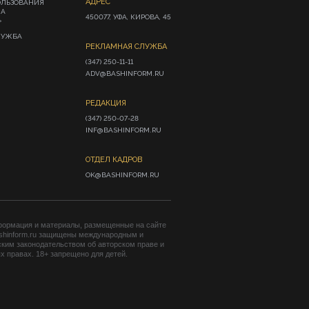
АДРЕС
ОЛЬЗОВАНИЯ
ИА
450077, УФА, КИРОВА, 45
»
ЛУЖБА
РЕКЛАМНАЯ СЛУЖБА
(347) 250-11-11

ADV@BASHINFORM.RU
РЕДАКЦИЯ
(347) 250-07-28

INF@BASHINFORM.RU
ОТДЕЛ КАДРОВ
OK@BASHINFORM.RU
формация и материалы, размещенные на сайте
shinform.ru защищены международным и
ким законодательством об авторском праве и
 правах. 18+ запрещено для детей.