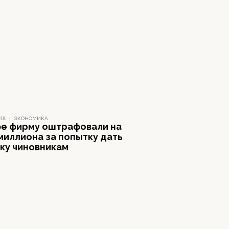
018
|
ЭКОНОМИКА
фе фирму оштрафовали на
миллиона за попытку дать
тку чиновникам