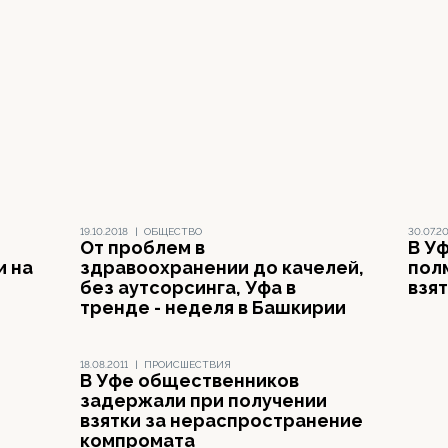
19.10.2018
|
ОБЩЕСТВО
30.07.2
От проблем в
В У
и на
здравоохранении до качелей,
пол
без аутсорсинга, Уфа в
взя
тренде - неделя в Башкирии
18.08.2011
|
ПРОИСШЕСТВИЯ
В Уфе общественников
задержали при получении
взятки за нераспространение
компромата