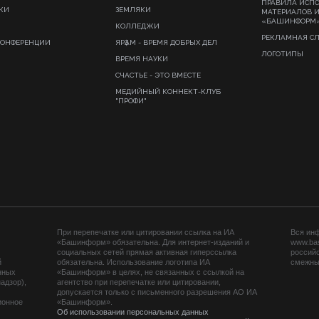
ПРАВИЛА ИСП
КИ
ЗЕМЛЯКИ
МАТЕРИАЛОВ 
«БАШИНФОРМ
КОЛЛЕДЖИ
РЕКЛАМНАЯ С
КОНФЕРЕНЦИИ
ЯРҘАМ - ВРЕМЯ ДОБРЫХ ДЕЛ
ЛОГОТИПЫ
ВРЕМЯ НАУКИ
СЧАСТЬЕ - ЭТО ВМЕСТЕ
МЕДИЙНЫЙ КОННЕКТ-КЛУБ
"ПРОФИ"
При перепечатке или цитировании ссылка на ИА
Вся ин
«Башинформ» обязательна. Для интернет-изданий и
www.ba
социальных сетей прямая активная гиперссылка
российс
й
обязательна. Использование логотипа ИА
смежных
нных
«Башинформ» в целях, не связанных с ссылкой на
адзор),
агентство при перепечатке или цитировании,
допускается только с письменного разрешения АО ИА
ионное
«Башинформ».
Об использовании персональных данных