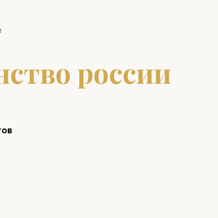
и
нство россии
тов