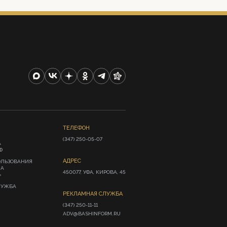
ТЕЛЕФОН
(347) 250-05-07
А
Ф
АДРЕС
ОЛЬЗОВАНИЯ
ИА
450077, УФА, КИРОВА, 45
»
ЛУЖБА
РЕКЛАМНАЯ СЛУЖБА
(347) 250-11-11

ADV@BASHINFORM.RU