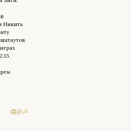
а лиги.
ий
и Никита
енту
 шатаутов.
 играх
.13.
арем