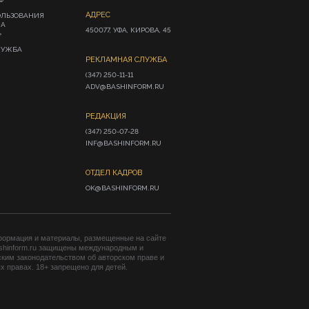
АДРЕС
ОЛЬЗОВАНИЯ
ИА
450077, УФА, КИРОВА, 45
»
ЛУЖБА
РЕКЛАМНАЯ СЛУЖБА
(347) 250-11-11

ADV@BASHINFORM.RU
РЕДАКЦИЯ
(347) 250-07-28

INF@BASHINFORM.RU
ОТДЕЛ КАДРОВ
OK@BASHINFORM.RU
формация и материалы, размещенные на сайте
shinform.ru защищены международным и
ким законодательством об авторском праве и
 правах. 18+ запрещено для детей.