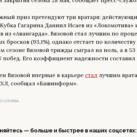
 закрытия сезона 28 мая, сообщает пресс-служб
жный приз претендуют три вратаря: действующ
Кубка Гагарина Даниил Исаев из «Локомотива» 
в из «Авангарда». Вязовой стал лучшим по проц
 бросков (93,1%), однако отстает по количеству
м сезоне Вязовой трижды сыграл на ноль, а в 53
7 побед. Его коэффициент надежности составил 2
ен Вязовой впервые в карьере
стал
лучшим врат
КХЛ, сообщал «Башинформ».
ЕСС-СЛУЖБА
яйтесь — больше и быстрее в наших соцсетях: