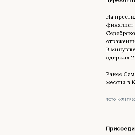
церемонии
На прести
финалист 
Серебряко
отраженных
В минувше
одержал 2
Ранее Сем
месяца в 
ФОТО:
КХЛ | ПР
Присоедин