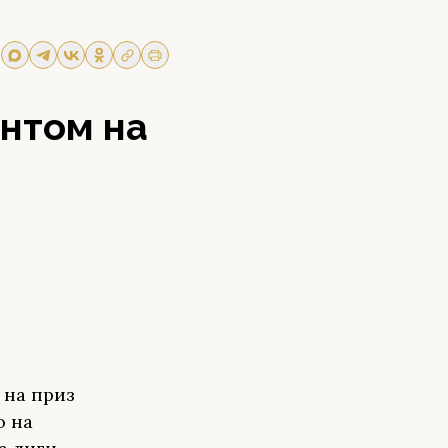
нтом на
 на приз
о на