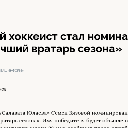
й хоккеист стал номина
учший вратарь сезона»
 «БАШИНФОРМ»
НОВ
«Салавата Юлаева» Семен Вязовой номинирован
ратарь сезона». Имя победителя будет объявлен