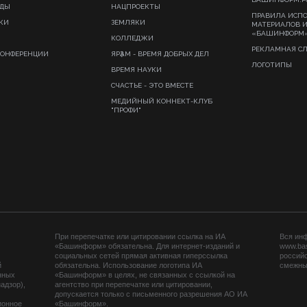
ИДЫ
НАЦПРОЕКТЫ
ПРАВИЛА ИСП
КИ
ЗЕМЛЯКИ
МАТЕРИАЛОВ 
«БАШИНФОРМ
КОЛЛЕДЖИ
РЕКЛАМНАЯ С
КОНФЕРЕНЦИИ
ЯРҘАМ - ВРЕМЯ ДОБРЫХ ДЕЛ
ЛОГОТИПЫ
ВРЕМЯ НАУКИ
СЧАСТЬЕ - ЭТО ВМЕСТЕ
МЕДИЙНЫЙ КОННЕКТ-КЛУБ
"ПРОФИ"
При перепечатке или цитировании ссылка на ИА
Вся ин
«Башинформ» обязательна. Для интернет-изданий и
www.ba
социальных сетей прямая активная гиперссылка
российс
й
обязательна. Использование логотипа ИА
смежных
нных
«Башинформ» в целях, не связанных с ссылкой на
адзор),
агентство при перепечатке или цитировании,
допускается только с письменного разрешения АО ИА
ионное
«Башинформ».