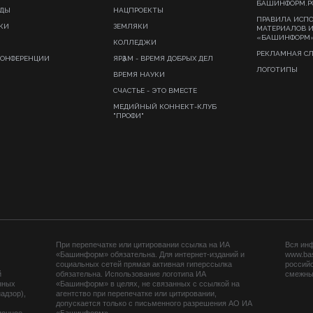
БАШИНФОРМ.Р
ИДЫ
НАЦПРОЕКТЫ
ПРАВИЛА ИСП
КИ
ЗЕМЛЯКИ
МАТЕРИАЛОВ 
«БАШИНФОРМ
КОЛЛЕДЖИ
РЕКЛАМНАЯ С
КОНФЕРЕНЦИИ
ЯРҘАМ - ВРЕМЯ ДОБРЫХ ДЕЛ
ЛОГОТИПЫ
ВРЕМЯ НАУКИ
СЧАСТЬЕ - ЭТО ВМЕСТЕ
МЕДИЙНЫЙ КОННЕКТ-КЛУБ
"ПРОФИ"
При перепечатке или цитировании ссылка на ИА
Вся ин
«Башинформ» обязательна. Для интернет-изданий и
www.ba
социальных сетей прямая активная гиперссылка
российс
й
обязательна. Использование логотипа ИА
смежных
нных
«Башинформ» в целях, не связанных с ссылкой на
адзор),
агентство при перепечатке или цитировании,
допускается только с письменного разрешения АО ИА