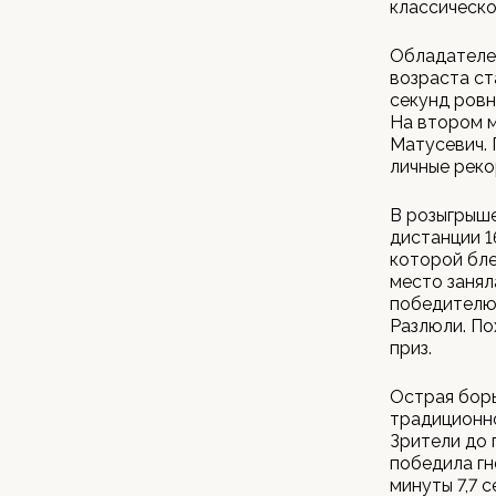
классическо
Обладателем
возраста ст
секунд ровн
На втором м
Матусевич. 
личные реко
В розыгрыше
дистанции 1
которой бле
место занял
победителю 
Разлюли. По
приз.
Острая борь
традиционно
Зрители до 
победила гн
минуты 7,7 