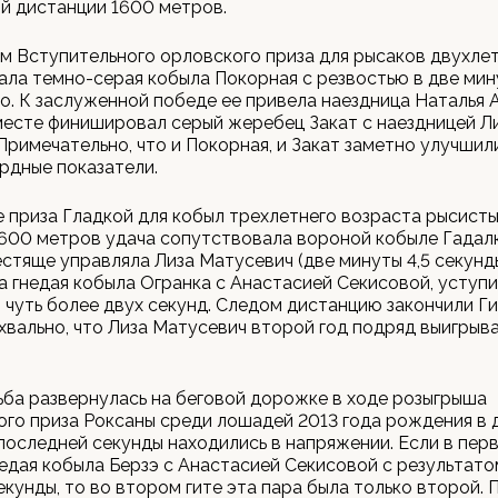
й дистанции 1600 метров.
 Вступительного орловского приза для рысаков двухле
ала темно-серая кобыла Покорная с резвостью в две мин
о. К заслуженной победе ее привела наездница Наталья 
есте финишировал серый жеребец Закат с наездницей Л
Примечательно, что и Покорная, и Закат заметно улучшил
рдные показатели.
 приза Гладкой для кобыл трехлетнего возраста рысисты
600 метров удача сопутствовала вороной кобыле Гадалк
стяще управляла Лиза Матусевич (две минуты 4,5 секунд
а гнедая кобыла Огранка с Анастасией Секисовой, уступ
чуть более двух секунд. Следом дистанцию закончили Ги
хвально, что Лиза Матусевич второй год подряд выигрыв
ба развернулась на беговой дорожке в ходе розыгрыша
го приза Роксаны среди лошадей 2013 года рождения в д
последней секунды находились в напряжении. Если в пер
едая кобыла Берзэ с Анастасией Секисовой с результато
секунды, то во втором гите эта пара была только второй. 