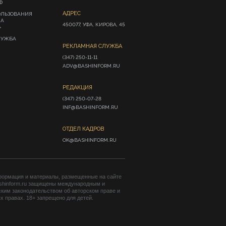
Ф
АДРЕС
ОЛЬЗОВАНИЯ
ИА
450077, УФА, КИРОВА, 45
»
ЛУЖБА
РЕКЛАМНАЯ СЛУЖБА
(347) 250-11-11

ADV@BASHINFORM.RU
РЕДАКЦИЯ
(347) 250-07-28

INF@BASHINFORM.RU
ОТДЕЛ КАДРОВ
OK@BASHINFORM.RU
формация и материалы, размещенные на сайте
shinform.ru защищены международным и
ким законодательством об авторском праве и
 правах. 18+ запрещено для детей.