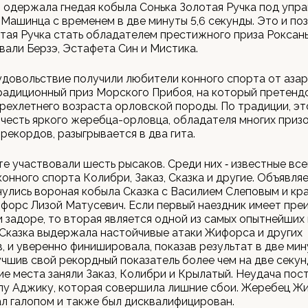
одержала гнедая кобыла Сонька Золотая Ручка под упр
Машинца с временем в две минуты 5,6 секунды. Это и по
тая Ручка стать обладателем престижного приза Роксан
вали Берзэ, Эстафета Син и Мистика.
довольствие получили любители конного спорта от аза
радиционный приз Морского Прибоя, на который претенд
рехлетнего возраста орловской породы. По традиции, это
 честь яркого жеребца-орловца, обладателя многих призо
рекордов, разыгрывается в два гита.
те участвовали шесть рысаков. Среди них ‑ известные вс
онного спорта Колибри, Заказ, Сказка и другие. Объявляе
улись вороная кобыла Сказка с Василием Слеповым и кр
форс Лизой Матусевич. Если первый наездник имеет пре
 задоре, то вторая является одной из самых опытнейших
Сказка выдержала настойчивые атаки Жифорса и других
, и уверенно финишировала, показав результат в две мин
учшив свой рекордный показатель более чем на две секун
 места заняли Заказ, Колибри и Крылатый. Неудача пос
лу Аджику, которая совершила лишние сбои. Жеребец Ж
л галопом и также был дисквалифицирован.