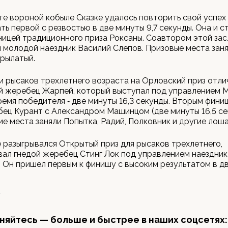
те вороной кобыле Сказке удалось повторить свой успех 
ь первой с резвостью в две минуты 9,7 секунды. Она и с
ицей традиционного приза Роксаны. Соавтором этой за
 молодой наездник Василий Слепов. Призовые места заня
рылатый.
и рысаков трехлетнего возраста на Орловский приз отли
й жеребец Жарпей, который выступал под управлением 
емя победителя ‑ две минуты 16,3 секунды. Вторым фин
ец Курант с Александром Машинцом (две минуты 16,5 се
 места заняли Попытка, Радий, Полковник и другие лоша
де разыгрывался Открытый приз для рысаков трехлетнего,
ал гнедой жеребец Стинг Лок под управлением наездни
 Он пришел первым к финишу с высоким результатом в д
Т
яйтесь — больше и быстрее в наших соцсетях: