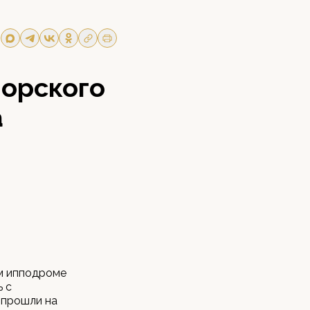
Морского
а
ом ипподроме
 с
 прошли на