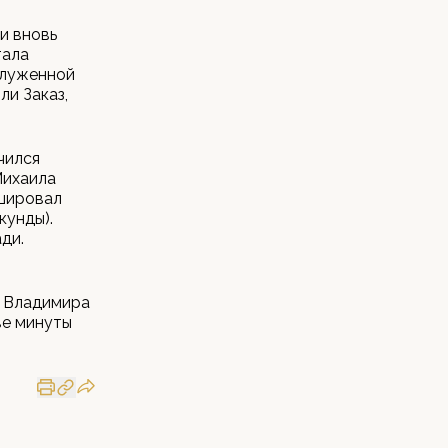
и вновь
тала
служенной
ли Заказ,
чился
Михаила
ишировал
кунды).
ди.
к Владимира
ве минуты