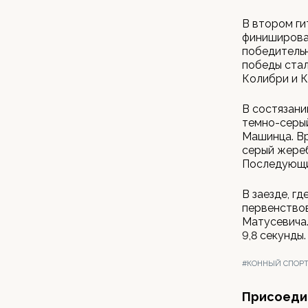
В втором ги
финишироват
победительн
победы стал
Колибри и К
В состязани
темно-серы
Машинца. Вр
серый жереб
Последующие
В заезде, г
первенствов
Матусевича.
9,8 секунды.
#КОННЫЙ СПОР
Присоедин