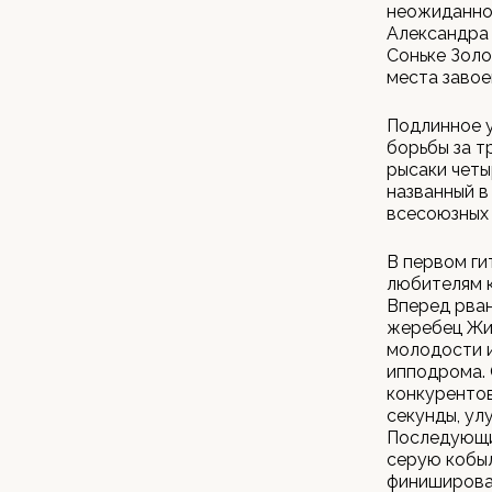
неожиданно 
Александра 
Соньке Золо
места завое
Подлинное у
борьбы за т
рысаки четы
названный в
всесоюзных 
В первом ги
любителям к
Вперед рван
жеребец Жи
молодости и
ипподрома. 
конкурентов
секунды, ул
Последующие
серую кобы
финиширова