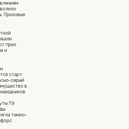
авлением
зволило
ы. Призовые
ртной
овали
т приз,
в и
ем
тся старт.
асно-серый
имущество в
 наездников
уты 7,9
ды.
тигла темно-
ифорс