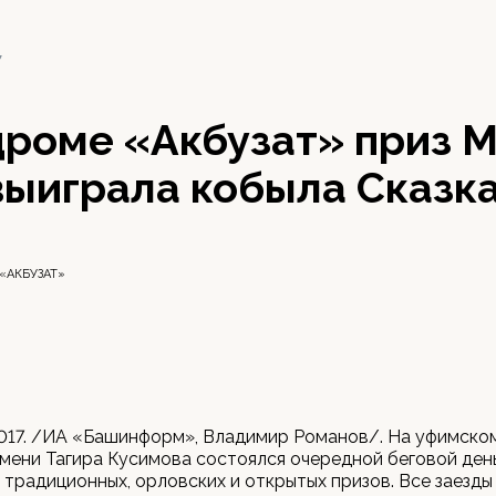
7
дроме «Акбузат» приз 
выиграла кобыла Сказк
«АКБУЗАТ»
2017. /ИА «Башинформ», Владимир Романов/. На уфимск
мени Тагира Кусимова состоялся очередной беговой день
традиционных, орловских и открытых призов. Все заезды