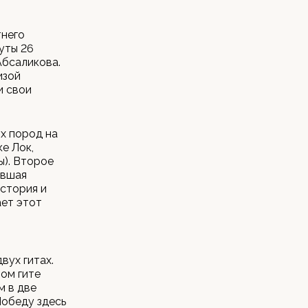
тнего
уты 26
Абсаликова.
изой
и свои
х пород на
е Лок,
ы). Второе
ившая
стория и
ает этот
вух гитах.
вом гите
м в две
Победу здесь