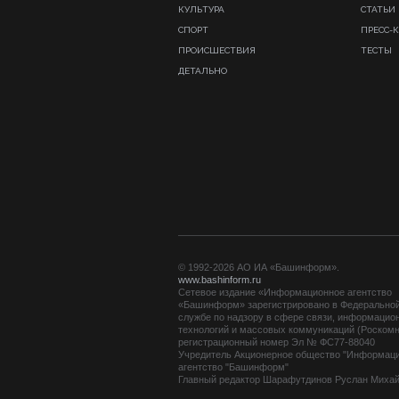
КУЛЬТУРА
СТАТЬИ
СПОРТ
ПРЕСС-
ПРОИСШЕСТВИЯ
ТЕСТЫ
ДЕТАЛЬНО
© 1992-2026 АО ИА «Башинформ».
www.bashinform.ru
Сетевое издание «Информационное агентство
«Башинформ» зарегистрировано в Федерально
службе по надзору в сфере связи, информацио
технологий и массовых коммуникаций (Роскомн
регистрационный номер Эл № ФС77-88040
Учредитель Акционерное общество "Информац
агентство "Башинформ"
Главный редактор Шарафутдинов Руслан Миха