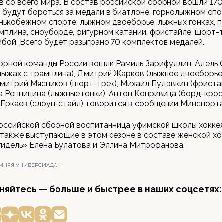
 со всего мира. В состав российской сборной вошли 170
будут бороться за медали в биатлоне, горнолыжном спо
онькобежном спорте, лыжном двоеборье, лыжных гонках, 
мплина, сноуборде, фигурном катании, фристайле, шорт-
йбой. Всего будет разыграно 70 комплектов медалей.
орной команды России вошли Рамиль Зарифуллин, Адель
лыжах с трамплина), Дмитрий Жарков (лыжное двоеборье
митрий Мясников (шорт-трек), Михаил Пудовкин (фристай
га Репницина (лыжные гонки), Антон Копривица (борд-крос
Еркаев (слоуп-стайл), говорится в сообщении Минспорта
оссийской сборной воспитанница уфимской школы хокке
 также выступающие в этом сезоне в составе женской х
идель» Елена Булатова и Эллина Митрофанова.
МНЯЯ УНИВЕРСИАДА
яйтесь — больше и быстрее в наших соцсетях: