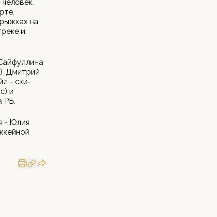
 человек.
рте,
прыжках на
треке и
 Сайфуллина
), Дмитрий
л - ски-
с) и
 РБ.
я - Юлия
оккейной