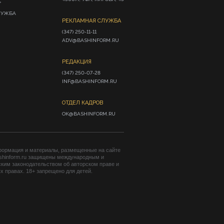
»
ЛУЖБА
РЕКЛАМНАЯ СЛУЖБА
(347) 250-11-11

ADV@BASHINFORM.RU
РЕДАКЦИЯ
(347) 250-07-28

INF@BASHINFORM.RU
ОТДЕЛ КАДРОВ
OK@BASHINFORM.RU
формация и материалы, размещенные на сайте
shinform.ru защищены международным и
ким законодательством об авторском праве и
 правах. 18+ запрещено для детей.