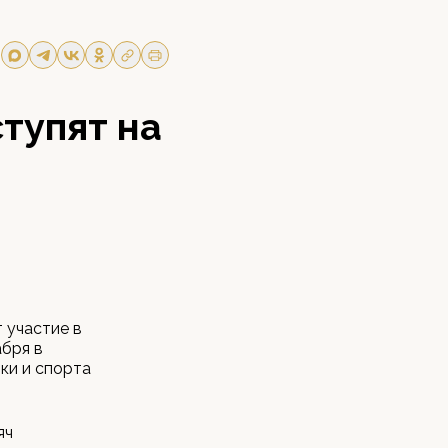
тупят на
 участие в
абря в
ки и спорта
яч