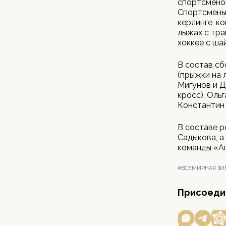
спортсменов
Спортсмены 
керлинге, к
лыжах с тра
хоккее с ша
В состав сб
(прыжки на 
Мигунов и Д
кросс), Оль
Константин 
В составе р
Садыкова, а
команды «Аг
#ВСЕМИРНАЯ ЗИ
Присоедин