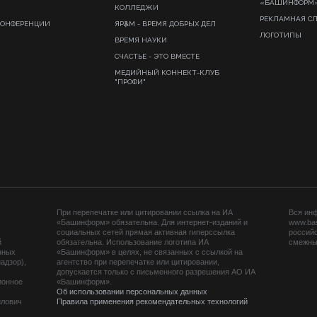
«БАШИНФОРМ
КОЛЛЕДЖИ
РЕКЛАМНАЯ С
КОНФЕРЕНЦИИ
ЯРҘАМ - ВРЕМЯ ДОБРЫХ ДЕЛ
ЛОГОТИПЫ
ВРЕМЯ НАУКИ
СЧАСТЬЕ - ЭТО ВМЕСТЕ
МЕДИЙНЫЙ КОННЕКТ-КЛУБ
"ПРОФИ"
При перепечатке или цитировании ссылка на ИА
Вся ин
«Башинформ» обязательна. Для интернет-изданий и
www.ba
социальных сетей прямая активная гиперссылка
российс
й
обязательна. Использование логотипа ИА
смежных
нных
«Башинформ» в целях, не связанных с ссылкой на
адзор),
агентство при перепечатке или цитировании,
допускается только с письменного разрешения АО ИА
ионное
«Башинформ».
Об использовании персональных данных
йлович
Правила применения рекомендательных технологий