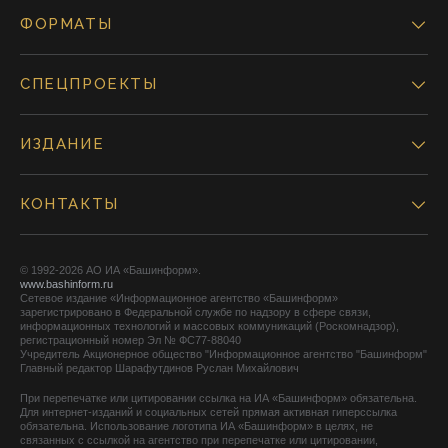
ФОРМАТЫ
СПЕЦПРОЕКТЫ
ИЗДАНИЕ
КОНТАКТЫ
© 1992-2026 АО ИА «Башинформ».
www.bashinform.ru
Сетевое издание «Информационное агентство «Башинформ»
зарегистрировано в Федеральной службе по надзору в сфере связи,
информационных технологий и массовых коммуникаций (Роскомнадзор),
регистрационный номер Эл № ФС77-88040
Учредитель Акционерное общество "Информационное агентство "Башинформ"
Главный редактор Шарафутдинов Руслан Михайлович
При перепечатке или цитировании ссылка на ИА «Башинформ» обязательна.
Для интернет-изданий и социальных сетей прямая активная гиперссылка
обязательна. Использование логотипа ИА «Башинформ» в целях, не
связанных с ссылкой на агентство при перепечатке или цитировании,