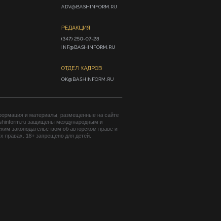
ADV@BASHINFORM.RU
РЕДАКЦИЯ
(347) 250-07-28

INF@BASHINFORM.RU
ОТДЕЛ КАДРОВ
OK@BASHINFORM.RU
формация и материалы, размещенные на сайте
shinform.ru защищены международным и
ким законодательством об авторском праве и
 правах. 18+ запрещено для детей.