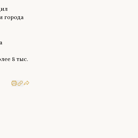
щил
и города
а
лее 8 тыс.