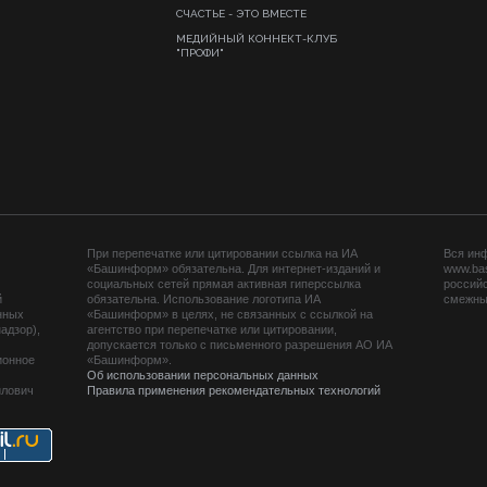
СЧАСТЬЕ - ЭТО ВМЕСТЕ
МЕДИЙНЫЙ КОННЕКТ-КЛУБ
"ПРОФИ"
При перепечатке или цитировании ссылка на ИА
Вся ин
«Башинформ» обязательна. Для интернет-изданий и
www.ba
социальных сетей прямая активная гиперссылка
российс
й
обязательна. Использование логотипа ИА
смежных
нных
«Башинформ» в целях, не связанных с ссылкой на
адзор),
агентство при перепечатке или цитировании,
допускается только с письменного разрешения АО ИА
ионное
«Башинформ».
Об использовании персональных данных
йлович
Правила применения рекомендательных технологий