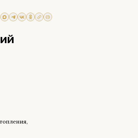
ний
топления,