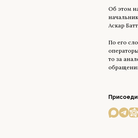
Об этом н
начальник
Аскар Батт
По его сл
операторы 
то за ана
обращени
Присоедин