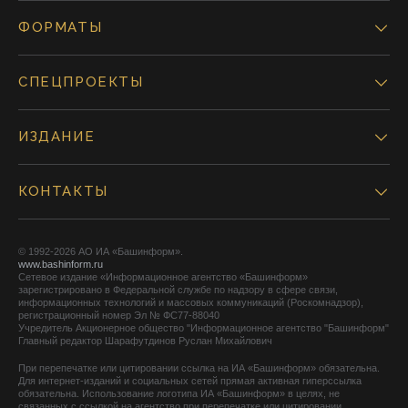
ФОРМАТЫ
СПЕЦПРОЕКТЫ
ИЗДАНИЕ
КОНТАКТЫ
© 1992-2026 АО ИА «Башинформ».
www.bashinform.ru
Сетевое издание «Информационное агентство «Башинформ»
зарегистрировано в Федеральной службе по надзору в сфере связи,
информационных технологий и массовых коммуникаций (Роскомнадзор),
регистрационный номер Эл № ФС77-88040
Учредитель Акционерное общество "Информационное агентство "Башинформ"
Главный редактор Шарафутдинов Руслан Михайлович
При перепечатке или цитировании ссылка на ИА «Башинформ» обязательна.
Для интернет-изданий и социальных сетей прямая активная гиперссылка
обязательна. Использование логотипа ИА «Башинформ» в целях, не
связанных с ссылкой на агентство при перепечатке или цитировании,