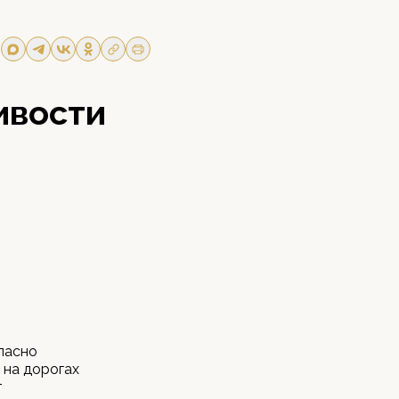
ивости
ласно
 на дорогах
т