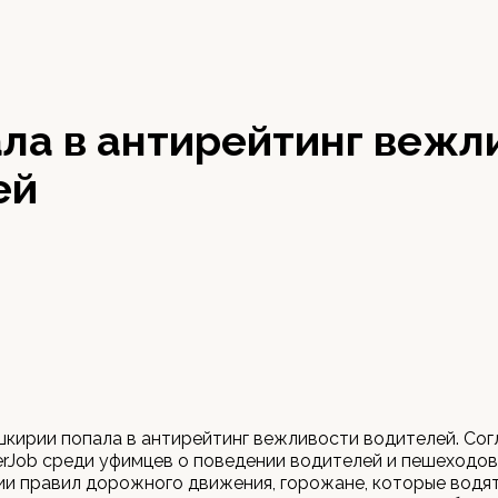
ла в антирейтинг вежл
ей
кирии попала в антирейтинг вежливости водителей. Сог
rJob среди уфимцев о поведении водителей и пешеходов
и правил дорожного движения, горожане, которые водя