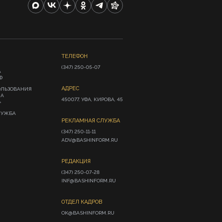
ТЕЛЕФОН
(347) 250-05-07
А
Ф
АДРЕС
ОЛЬЗОВАНИЯ
ИА
450077, УФА, КИРОВА, 45
»
ЛУЖБА
РЕКЛАМНАЯ СЛУЖБА
(347) 250-11-11

ADV@BASHINFORM.RU
РЕДАКЦИЯ
(347) 250-07-28

INF@BASHINFORM.RU
ОТДЕЛ КАДРОВ
OK@BASHINFORM.RU