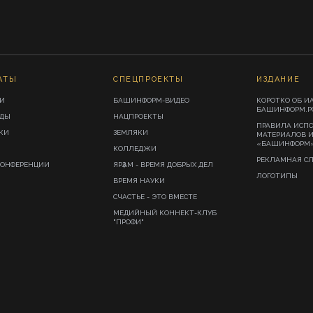
АТЫ
СПЕЦПРОЕКТЫ
ИЗДАНИЕ
И
БАШИНФОРМ-ВИДЕО
КОРОТКО ОБ И
БАШИНФОРМ.Р
ИДЫ
НАЦПРОЕКТЫ
ПРАВИЛА ИСП
КИ
ЗЕМЛЯКИ
МАТЕРИАЛОВ 
«БАШИНФОРМ
КОЛЛЕДЖИ
РЕКЛАМНАЯ С
КОНФЕРЕНЦИИ
ЯРҘАМ - ВРЕМЯ ДОБРЫХ ДЕЛ
ЛОГОТИПЫ
ВРЕМЯ НАУКИ
СЧАСТЬЕ - ЭТО ВМЕСТЕ
МЕДИЙНЫЙ КОННЕКТ-КЛУБ
"ПРОФИ"