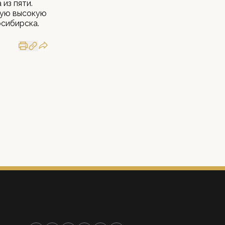
 из пяти.
мую высокую
осибирска.