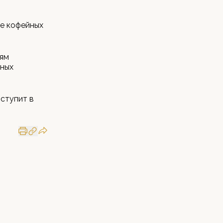
ве кофейных
тям
вных
вступит в