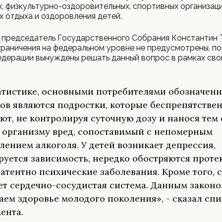
, физкультурно-оздоровительных, спортивных организаци
х отдыха и оздоровления детей.
 председатель Государственного Собрания Константин Т
раничения на федеральном уровне не предусмотрены, п
едерации вынуждены решать данный вопрос в рамках сво
.
атистике, основными потребителями обозначен
ов являются подростки, которые беспрепятстве
ют, не контролируя суточную дозу и нанося тем
 организму вред, сопоставимый с непомерным
лением алкоголя. У детей возникает депрессия,
уется зависимость, нередко обостряются проте
латентно психические заболевания. Кроме того, 
ет сердечно-сосудистая система. Данным закон
ем здоровье молодого поколения», - сказал спи
ента.