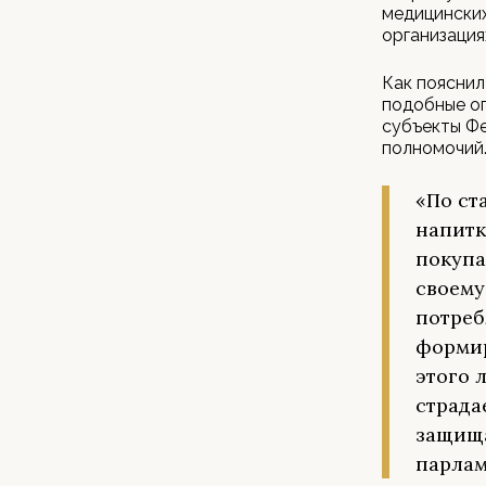
медицинских
организация
Как пояснил
подобные ог
субъекты Ф
полномочий
«По ст
напитк
покупа
своему
потреб
формир
этого 
страда
защища
парлам