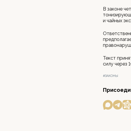
В законе че
тонизирующи
и чайных эк
Ответственн
предполага
правонаруш
Текст приня
силу через 
#ЗАКОНЫ
Присоедин