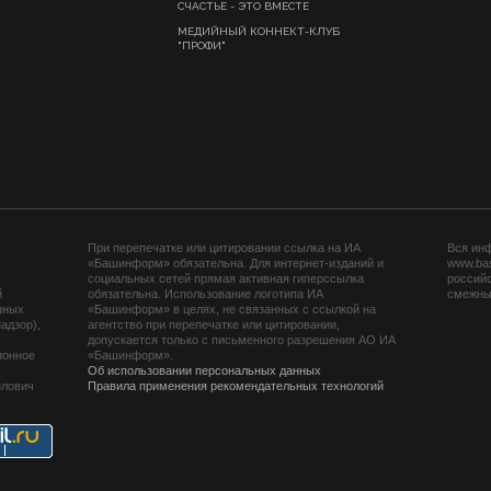
СЧАСТЬЕ - ЭТО ВМЕСТЕ
МЕДИЙНЫЙ КОННЕКТ-КЛУБ
"ПРОФИ"
При перепечатке или цитировании ссылка на ИА
Вся ин
«Башинформ» обязательна. Для интернет-изданий и
www.ba
социальных сетей прямая активная гиперссылка
российс
й
обязательна. Использование логотипа ИА
смежных
нных
«Башинформ» в целях, не связанных с ссылкой на
адзор),
агентство при перепечатке или цитировании,
допускается только с письменного разрешения АО ИА
ионное
«Башинформ».
Об использовании персональных данных
йлович
Правила применения рекомендательных технологий