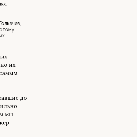
ях,
олкачев,
оэтому
их
ных
нно их
 самым
кавшие до
сильно
ом мы
кер