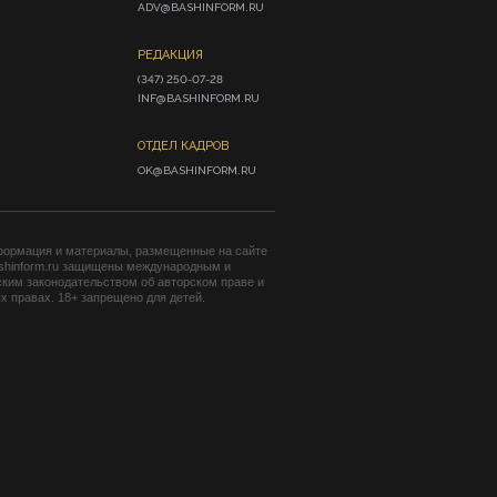
ADV@BASHINFORM.RU
РЕДАКЦИЯ
(347) 250-07-28

INF@BASHINFORM.RU
ОТДЕЛ КАДРОВ
OK@BASHINFORM.RU
формация и материалы, размещенные на сайте
shinform.ru защищены международным и
ким законодательством об авторском праве и
 правах. 18+ запрещено для детей.