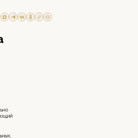
а
льно
ующий
ьных,