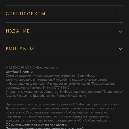
СПЕЦПРОЕКТЫ
ИЗДАНИЕ
КОНТАКТЫ
© 1992-2026 АО ИА «Башинформ».
www.bashinform.ru
Сетевое издание «Информационное агентство «Башинформ»
зарегистрировано в Федеральной службе по надзору в сфере связи,
информационных технологий и массовых коммуникаций (Роскомнадзор),
регистрационный номер Эл № ФС77-88040
Учредитель Акционерное общество "Информационное агентство "Башинформ"
Главный редактор Шарафутдинов Руслан Михайлович
При перепечатке или цитировании ссылка на ИА «Башинформ» обязательна.
Для интернет-изданий и социальных сетей прямая активная гиперссылка
обязательна. Использование логотипа ИА «Башинформ» в целях, не
связанных с ссылкой на агентство при перепечатке или цитировании,
допускается только с письменного разрешения АО ИА «Башинформ».
Об использовании персональных данных
Правила применения рекомендательных технологий