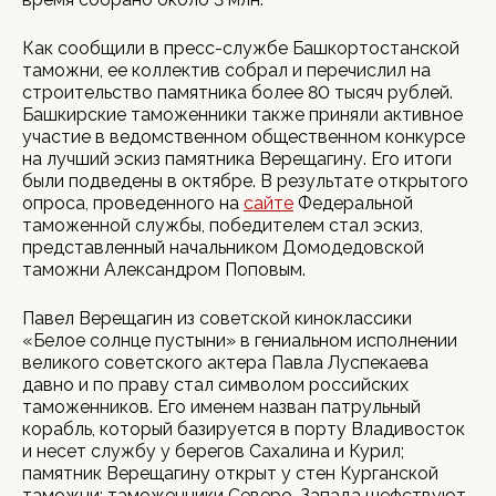
Как сообщили в пресс-службе Башкортостанской
таможни, ее коллектив собрал и перечислил на
строительство памятника более 80 тысяч рублей.
Башкирские таможенники также приняли активное
участие в ведомственном общественном конкурсе
на лучший эскиз памятника Верещагину. Его итоги
были подведены в октябре. В результате открытого
опроса, проведенного на
сайте
Федеральной
таможенной службы, победителем стал эскиз,
представленный начальником Домодедовской
таможни Александром Поповым.
Павел Верещагин из советской киноклассики
«Белое солнце пустыни» в гениальном исполнении
великого советского актера Павла Луспекаева
давно и по праву стал символом российских
таможенников. Его именем назван патрульный
корабль, который базируется в порту Владивосток
и несет службу у берегов Сахалина и Курил;
памятник Верещагину открыт у стен Курганской
таможни; таможенники Северо-Запада шефствуют