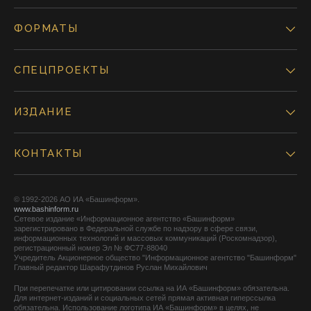
ФОРМАТЫ
СПЕЦПРОЕКТЫ
ИЗДАНИЕ
КОНТАКТЫ
© 1992-2026 АО ИА «Башинформ».
www.bashinform.ru
Сетевое издание «Информационное агентство «Башинформ»
зарегистрировано в Федеральной службе по надзору в сфере связи,
информационных технологий и массовых коммуникаций (Роскомнадзор),
регистрационный номер Эл № ФС77-88040
Учредитель Акционерное общество "Информационное агентство "Башинформ"
Главный редактор Шарафутдинов Руслан Михайлович
При перепечатке или цитировании ссылка на ИА «Башинформ» обязательна.
Для интернет-изданий и социальных сетей прямая активная гиперссылка
обязательна. Использование логотипа ИА «Башинформ» в целях, не