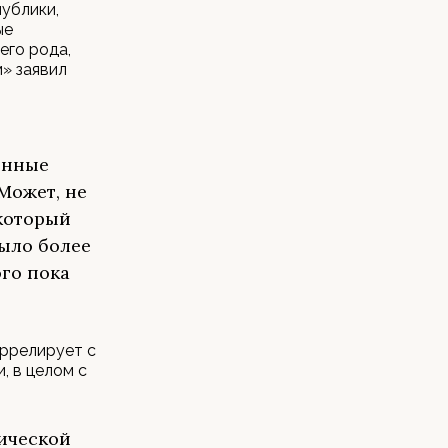
ублики,
ые
его рода,
» заявил
д
енные
Может, не
 который
было более
ого пока
оррелирует с
, в целом с
тической