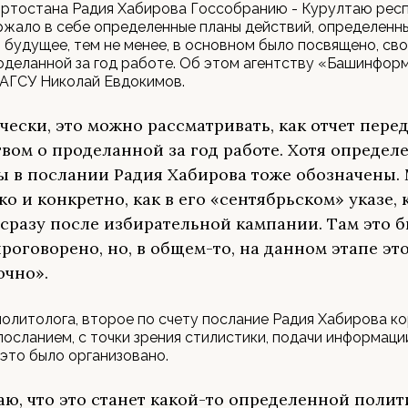
ортостана Радия Хабирова Госсобранию - Курултаю респ
ржало в себе определенные планы действий, определенн
 будущее, тем не менее, в основном было посвящено, сво
оделанной за год работе. Об этом агентству «Башинформ
БАГСУ Николай Евдокимов.
чески, это можно рассматривать, как отчет пере
вом о проделанной за год работе. Хотя определ
ы в послании Радия Хабирова тоже обозначены. 
тко и конкретно, как в его «сентябрьском» указе,
сразу после избирательной кампании. Там это 
проговорено, но, в общем-то, на данном этапе эт
очно».
олитолога, второе по счету послание Радия Хабирова к
посланием, с точки зрения стилистики, подачи информации
е это было организовано.
аю, что это станет какой-то определенной поли