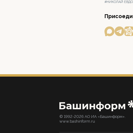
#НИКОЛАЙ ЕВД
Присоедин
© 1992-2026 АО ИА «Башинформ».
www.bashinform.ru