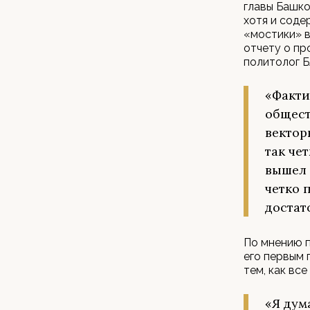
главы Башк
хотя и соде
«мостики» в
отчету о пр
политолог 
«Факти
общест
вектор
так че
вышел 
четко 
достат
По мнению п
его первым 
тем, как вс
«Я дум