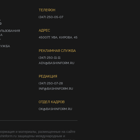
ТЕЛЕФОН
(347) 250-05-07
А
Ф
АДРЕС
ОЛЬЗОВАНИЯ
ИА
450077, УФА, КИРОВА, 45
»
ЛУЖБА
РЕКЛАМНАЯ СЛУЖБА
(347) 250-11-11

ADV@BASHINFORM.RU
РЕДАКЦИЯ
(347) 250-07-28

INF@BASHINFORM.RU
ОТДЕЛ КАДРОВ
OK@BASHINFORM.RU
формация и материалы, размещенные на сайте
shinform.ru защищены международным и