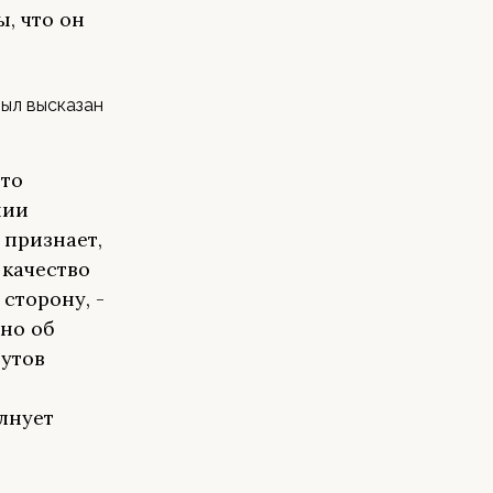
, что он
был высказан
Это
нии
 признает,
 качество
сторону, -
ано об
утов
лнует