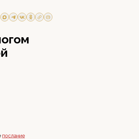
ногом
ой
е
послание