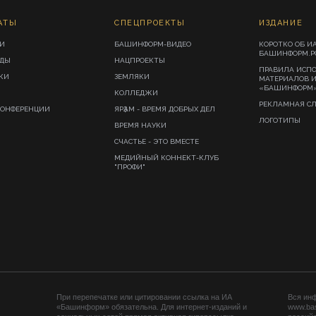
АТЫ
СПЕЦПРОЕКТЫ
ИЗДАНИЕ
И
БАШИНФОРМ-ВИДЕО
КОРОТКО ОБ И
БАШИНФОРМ.Р
ИДЫ
НАЦПРОЕКТЫ
ПРАВИЛА ИСП
КИ
ЗЕМЛЯКИ
МАТЕРИАЛОВ 
«БАШИНФОРМ
КОЛЛЕДЖИ
РЕКЛАМНАЯ С
КОНФЕРЕНЦИИ
ЯРҘАМ - ВРЕМЯ ДОБРЫХ ДЕЛ
ЛОГОТИПЫ
ВРЕМЯ НАУКИ
СЧАСТЬЕ - ЭТО ВМЕСТЕ
МЕДИЙНЫЙ КОННЕКТ-КЛУБ
"ПРОФИ"
При перепечатке или цитировании ссылка на ИА
Вся ин
«Башинформ» обязательна. Для интернет-изданий и
www.ba