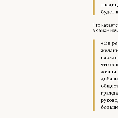
традиц
будет 
Что касаетс
в самом нач
«Он ре
желани
сложны
что со
жизни 
добави
общест
гражда
руково
больше