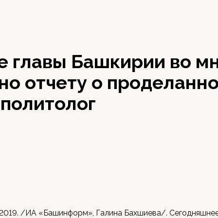
9
е главы Башкирии во м
но отчету о проделанн
 политолог
 2019. /ИА «Башинформ», Галина Бахшиева/. Сегодняшне