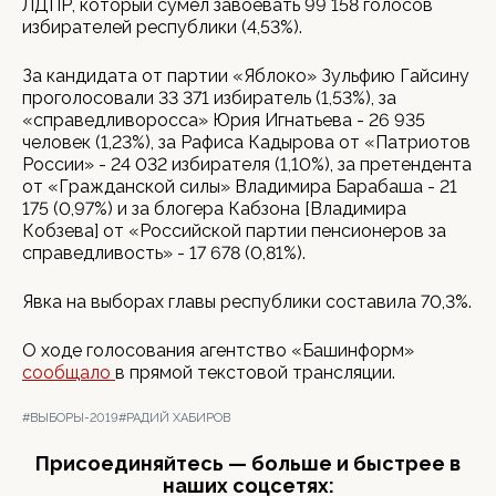
ЛДПР, который сумел завоевать 99 158 голосов
избирателей республики (4,53%).
За кандидата от партии «Яблоко» Зульфию Гайсину
проголосовали 33 371 избиратель (1,53%), за
«справедливоросса» Юрия Игнатьева - 26 935
человек (1,23%), за Рафиса Кадырова от «Патриотов
России» - 24 032 избирателя (1,10%), за претендента
от «Гражданской силы» Владимира Барабаша - 21
175 (0,97%) и за блогера Кабзона [Владимира
Кобзева] от «Российской партии пенсионеров за
справедливость» - 17 678 (0,81%).
Явка на выборах главы республики составила 70,3%.
О ходе голосования агентство «Башинформ»
сообщало
в прямой текстовой трансляции.
#ВЫБОРЫ-2019
#РАДИЙ ХАБИРОВ
Присоединяйтесь — больше и быстрее в
наших соцсетях: