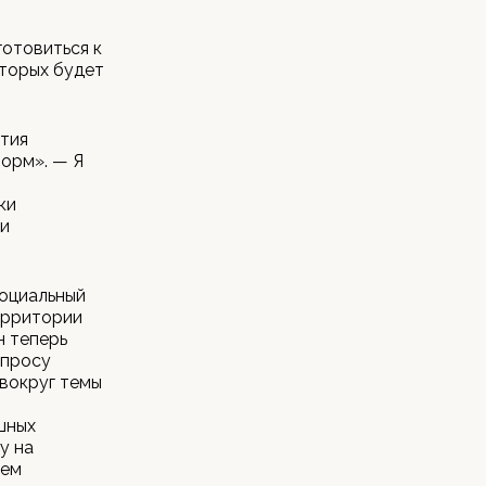
готовиться к
оторых будет
ития
орм». — Я
и
ки
 и
социальный
ерритории
н теперь
опросу
вокруг темы
шных
у на
ием