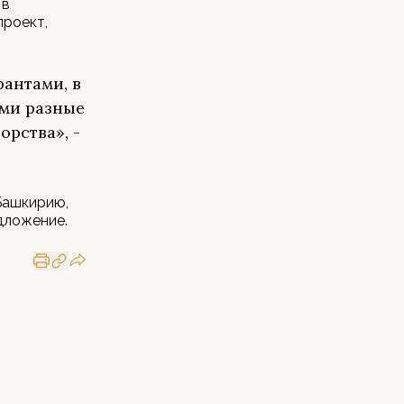
 в
проект,
рантами, в
ими разные
орства», -
 Башкирию,
дложение.