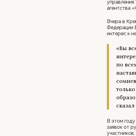
управления 
агентства «
Вчера в Кре
Федерации 
интерес к н
«Вы вс
интере
по все
настав
сомнев
только
образо
сказал
В этом году
заявок от р
участников,