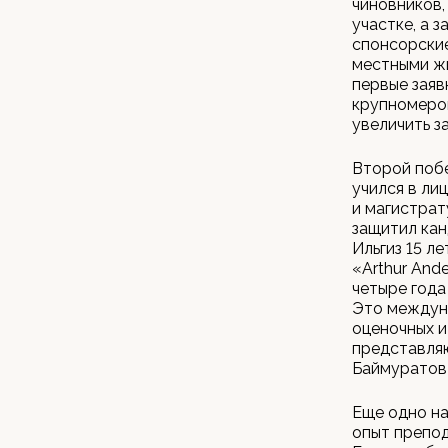
чиновников,
участке, а 
спонсорские
местными жи
первые заяв
крупномеров
увеличить з
Второй побе
учился в ли
и магистрат
защитил кан
Ильгиз 15 л
«Arthur And
четыре года
Это междун
оценочных и
представляю
Баймуратов 
Еще одно на
опыт препод