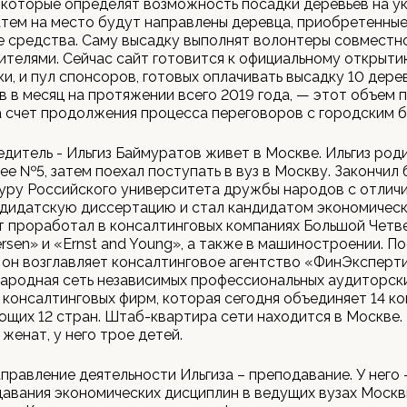
 которые определят возможность посадки деревьев на у
затем на место будут направлены деревца, приобретенные
 средства. Саму высадку выполнят волонтеры совместн
телями. Сейчас сайт готовится к официальному открытию
ки, и пул спонсоров, готовых оплачивать высадку 10 дере
 в месяц на протяжении всего 2019 года, — этот объем 
а счет продолжения процесса переговоров с городским б
дитель - Ильгиз Баймуратов живет в Москве. Ильгиз роди
цее №5, затем поехал поступать в вуз в Москву. Закончил
уру Российского университета дружбы народов с отличи
дидатскую диссертацию и стал кандидатом экономически
ет проработал в консалтинговых компаниях Большой Четв
ersen» и «Ernst and Young», а также в машиностроении. П
 он возглавляет консалтинговое агентство «ФинЭксперти
ародная сеть независимых профессиональных аудиторски
 консалтинговых фирм, которая сегодня объединяет 14 ко
щих 12 стран. Штаб-квартира сети находится в Москве. 
женат, у него трое детей.
правление деятельности Ильгиза – преподавание. У него 
авания экономических дисциплин в ведущих вузах Москв