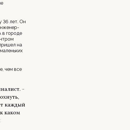
ле
 36 лет. Он
инженер-
 в городе
ентром
пришел на
 маленьких
е, чем все
налист. -
дохнуть,
ет каждый
к каком
ы