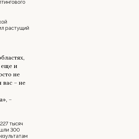
лтингового
кой
ил растущий
областях,
 еще и
осто не
 вас – не
», –
227 тысяч
ошли 300
результатам