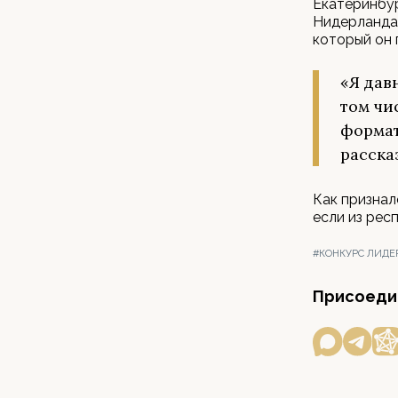
Екатеринбур
Нидерландах
который он 
«Я дав
том чи
формат
расска
Как признал
если из рес
#КОНКУРС ЛИДЕ
Присоедин