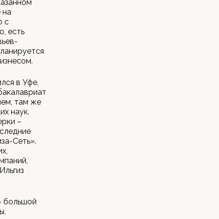
казанном
 на
о с
, есть
вьев-
планируется
изнесом.
лся в Уфе,
 бакалавриат
ем, там же
х наук.
ерки –
оследние
за-Сеть».
х,
мпаний,
Ильгиз
- большой
ы,