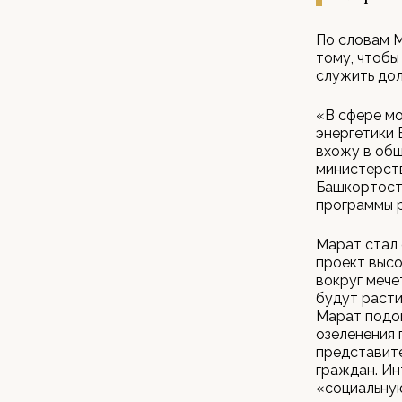
По словам М
тому, чтобы
служить дол
«В сфере мо
энергетики 
вхожу в общ
министерст
Башкортоста
программы р
Марат стал 
проект высо
вокруг мече
будут расти
Марат подо
озеленения 
представит
граждан. Ин
«социальную