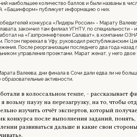
ний наибольшее количество баллов и были названы в чис
й. «Башинформ» публикует информацию о них.
обедителей конкурса «Лидеры России» - Марату Валееву
лавата, закончил там филиал УГНТУ, по специальности - 
Работал на «Газпромнефтехим Салават», в компании ОЗНА
. Потом переехал в Уфу, руководил республиканским Ц
жения. После реорганизации последнего два года назад 
ником управления проектами. Марат женат, у него двое
арата Валеева, дни финала в Сочи дали едва ли не больш
 образовательные активности.
ботали в колоссальном темпе, - рассказывает фи
 я возьму паузу на перезагрузку, на то, чтобы от
ельно изучить отчёт экспертов, который получа
ик конкурса после выполнения заданий, понять, 
лении развиваться дальше и какие свои сторон
чивать».