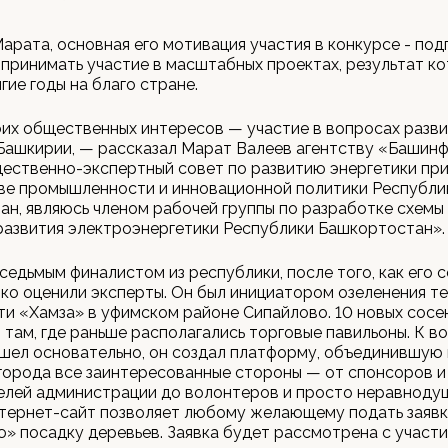
арата, основная его мотивация участия в конкурсе - под
 принимать участие в масштабных проектах, результат к
гие годы на благо стране.
их общественных интересов — участие в вопросах разв
Башкирии, — рассказал Марат Валеев агентству «Башинф
ественно-экспертный совет по развитию энергетики пр
ве промышленности и инновационной политики Республи
н, являюсь членом рабочей группы по разработке схемы
азвития электроэнергетики Республики Башкортостан».
седьмым финалистом из республики, после того, как его 
ко оценили эксперты. Он был инициатором озеленения т
ти «Хамза» в уфимском районе Сипайлово. 10 новых сосе
 там, где раньше располагались торговые павильоны. К в
шел основательно, он создал платформу, объединившую 
города все заинтересованные стороны — от спонсоров и
елей администрации до волонтеров и просто неравноду
тернет-сайт позволяет любому желающему подать заявк
» посадку деревьев. Заявка будет рассмотрена с участ