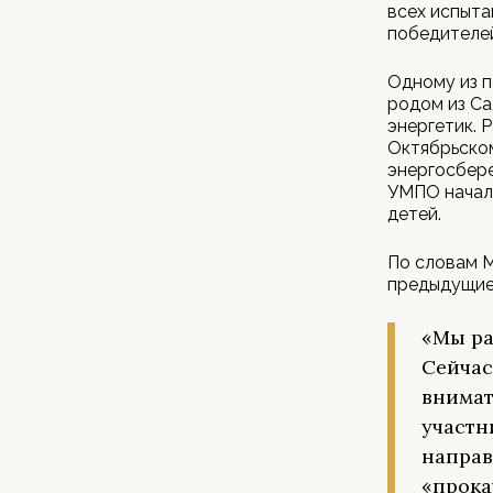
всех испыта
победителе
Одному из п
родом из Са
энергетик. 
Октябрьском
энергосбере
УМПО началь
детей.
По словам М
предыдущие
«Мы ра
Сейчас
внимат
участн
направ
«прока