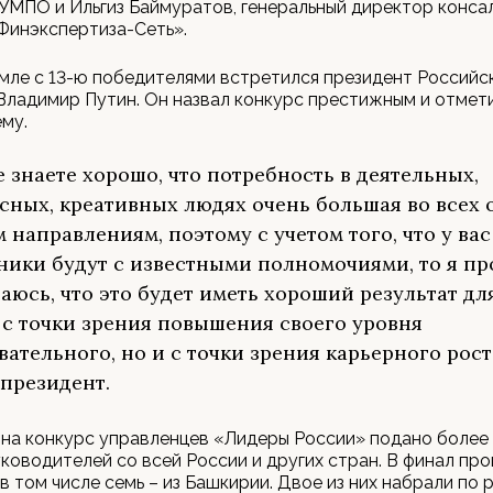
УМПО и Ильгиз Баймуратов, генеральный директор конса
Финэкспертиза-Сеть».
мле с 13-ю победителями встретился президент Российс
Владимир Путин. Он назвал конкурс престижным и отмет
ему.
е знаете хорошо, что потребность в деятельных,
сных, креативных людях очень большая во всех 
м направлениям, поэтому с учетом того, что у вас
ники будут с известными полномочиями, то я пр
аюсь, что это будет иметь хороший результат для
 с точки зрения повышения своего уровня
вательного, но и с точки зрения карьерного роста
 президент.
 на конкурс управленцев «Лидеры России» подано более 
уководителей со всей России и других стран. В финал пр
 в том числе семь – из Башкирии. Двое из них набрали по 