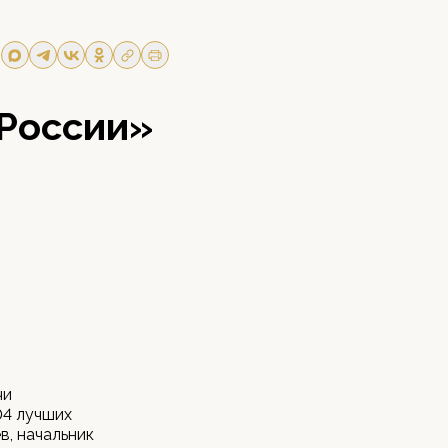
России»
чи
04 лучших
в, начальник