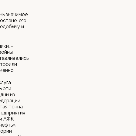
ень значимое
остане, его
тедобычу и
ики, -
войны
отавливались
строили
еменно
слуга
ь эти
дни из
дерации.
тая тонна
редприятия
ии АФК
нефть».
тории