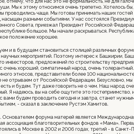
е, отмечу, что для нас это не формальность, не для галоч
уши. Мы к этому относимся очень трепетно. Хотелось бы,
ы проводились чаще. Мы готовы принимать наших гостей 
д насыщен разными событиями. У нас состоялся Президиу
нного Совета, приезжал Президент Российской Федерац
республике большое. Мы начали раскрываться. Республик
ское положение хорошее.
уем и в будущем становиться столицей различных форумо
 научных мероприятий. Поэтому интерес к Башкирии, Ба
го инвесторов, предложений по строительству предприя
ас очень хороший, симпатичный народ, очень толерантный.
ного этносов, представители более 100 национальносте
 не отрываем от Российской Федерации. Безусловно, мы
 есть и будем. Тут даже говорить не о чем. Наш народ оче
ый. Я надеюсь, вы на себе ощутите это гостеприимство, 
с вами будем проводить сегодня и завтра, станет нужны
бытием, - сказал в заключение Рустэм Хамитов.
и. Основателем форума матерей является Международна
ая ассоциация благотворительных фондов «Мама». Перв
оялись в Москве в 2002 и 2006 годах, третий - в Санкт-