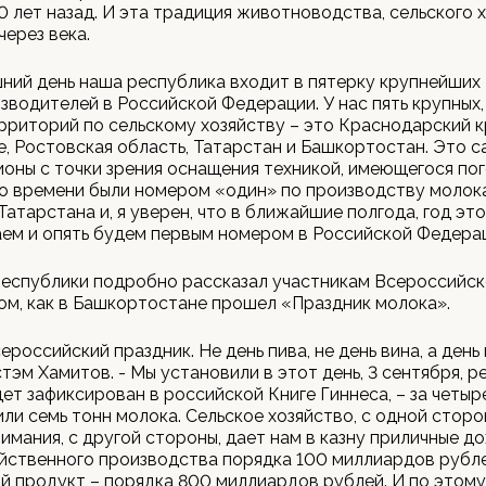
00 лет назад. И эта традиция животноводства, сельского 
через века.
ний день наша республика входит в пятерку крупнейших
зводителей в Российской Федерации. У нас пять крупных,
рриторий по сельскому хозяйству – это Краснодарский к
, Ростовская область, Татарстан и Башкортостан. Это с
ионы с точки зрения оснащения техникой, имеющегося пог
о времени были номером «один» по производству молок
Татарстана и, я уверен, что в ближайшие полгода, год эт
ем и опять будем первым номером в Российской Федера
республики подробно рассказал участникам Всероссийс
ом, как в Башкортостане прошел «Праздник молока».
ероссийский праздник. Не день пива, не день вина, а день 
тэм Хамитов. - Мы установили в этот день, 3 сентября, р
ет зафиксирован в российской Книге Гиннеса, – за четыр
ли семь тонн молока. Сельское хозяйство, с одной сторо
имания, с другой стороны, дает нам в казну приличные д
йственного производства порядка 100 миллиардов рубл
й продукт – порядка 800 миллиардов рублей. И по этом