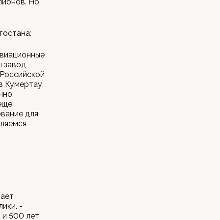
лионов. Но,
тостана:
авиационные
ш завод
 Российской
в Кумертау.
чно,
еще
ование для
вляемся
ю
вает
ики. -
 и 500 лет