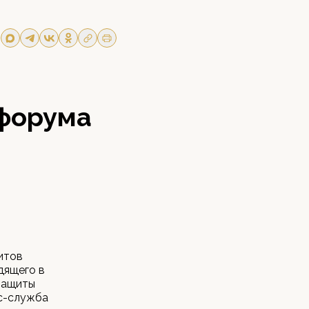
 форума
итов
дящего в
 защиты
сс-служба