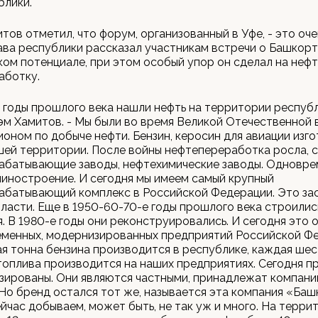
блики.
тов отметил, что форум, организованный в Уфе, - это оч
ава республики рассказал участникам встречи о Башкорт
ом потенциале, при этом особый упор он сделал на неф
аботку.
е годы прошлого века нашли нефть на территории республ
эм Хамитов. - Мы были во время Великой Отечественной 
ионом по добыче нефти. Бензин, керосин для авиации изг
ашей территории. После войны нефтепереработка росла, 
абатывающие заводы, нефтехимические заводы. Одновр
иностроение. И сегодня мы имеем самый крупный
абатывающий комплекс в Российской Федерации. Это за
ласти. Еще в 1950-60-70-е годы прошлого века строилис
. В 1980-е годы они реконструировались. И сегодня это о
еменных, модернизированных предприятий Российской Фе
я тонна бензина производится в республике, каждая шес
топлива производится на наших предприятиях. Сегодня п
зированы. Они являются частными, принадлежат компан
Но бренд остался тот же, называется эта компания «Баш
йчас добываем, может быть, не так уж и много. На терри