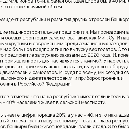
- 12 миллионов тонн, а самая большая цифра была 40 мил
е, это тоже значимый объем.
езидент республики и развития других отраслей Башкор
ьшие машиностроительные предприятия. Мы производим 
ля боевых фронтовых самолетов, таких, как МиГ, Су. И на
мым крупным и современным среди авиационных заводов
У нас большое предприятие по выпуску вертолетов. Это 
то предприятие загружено заказами до 2020 года. И, коне
 промышленность для нас является значимой. У нас есть 
аводов, которые выпускают агрегаты, выпускают оборуд
 двигателей и самолетов. И, судя по всему, мы сегодня я
ационного и двигателестроения, и приборостроения, и
оения в Российской Федерации.
тов отметил, что наша республика имеет отличительну
 – 40% населения живет в сельской местности.
вы знаете, цифра порядка 20%, а у нас – 40, и это наклады
ный отпечаток на нашу экономику, - сказал глава республ
ов башкиры были животноводами, пасли стада. Это было