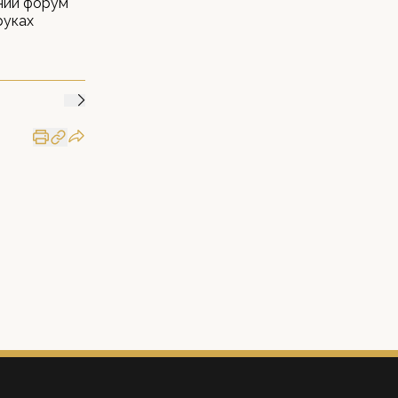
шний форум
руках