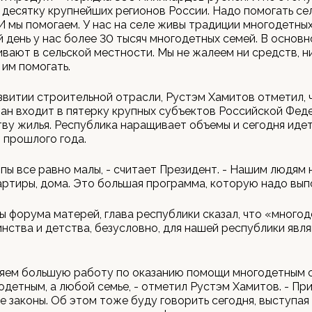
 десятку крупнейших регионов России. Надо помогать се
И мы помогаем. У нас на селе живы традиции многодетных
 день у нас более 30 тысяч многодетных семей. В основн
вают в сельской местности. Мы не жалеем ни средств, н
 им помогать.
звитии строительной отрасли, Рустэм Хамитов отметил, 
н входит в пятерку крупных субъектов Российской Фед
ву жилья. Республика наращивает объемы и сегодня идет
 прошлого года.
мпы все равно малы, - считает Президент. - Нашим людям
ртиры, дома. Это большая программа, которую надо вып
ы форума матерей, глава республики сказал, что «многод
нства и детства, безусловно, для нашей республики явл
яем большую работу по оказанию помощи многодетным с
одетным, а любой семье, - отметил Рустэм Хамитов. - Пр
 законы. Об этом тоже буду говорить сегодня, выступая