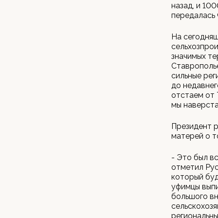
назад, и 10
передалась 
На сегодняш
сельхозпрои
значимых те
Ставрополье
сильные рег
до недавнег
отстаем от 
мы наверста
Президент 
матерей о т
- Это был вс
отметил Рус
который буд
уфимцы выпи
большого вн
сельскохозя
региональны