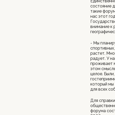
Единственно
состояние д
такие форум
нас этот го
Государстве
внимание к 
географиче
- Мы планир
спортивных,
растет. Мно
радует. У н
проживает м
этом смысле
целое. Были,
гостеприимн
который мы 
для всех со
Для справк
общественн
форума сост