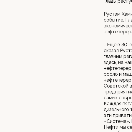
главы респу
Рустэм Хами
событие. Гл
экономическ
нефтеперер
- Еще в 30-
сказал Руст
главным рег
здесь, на н
нефтеперер
росло и маш
нефтеперер
Советской в
предприятия
самых совр
Каждая пята
дизельного 
эти привати
«Система». 
Нефти мы се