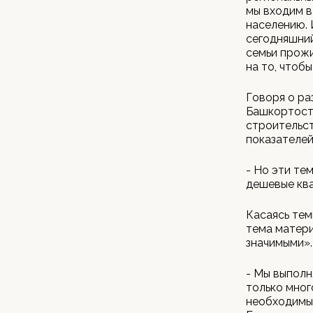
мы входим в
населению. 
сегодняшний
семьи прожи
на то, чтобы
Говоря о ра
Башкортоста
строительст
показателей
- Но эти те
дешевые ква
Касаясь тем
тема матери
значимыми».
- Мы выполн
только мног
необходимые