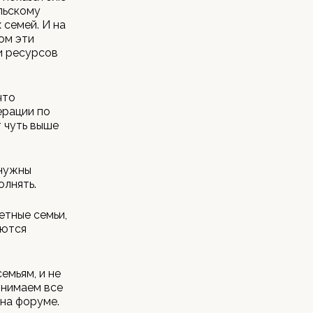
льскому
 семей. И на
ом эти
и ресурсов
что
ерации по
 чуть выше
 нужны
олнять.
етные семьи,
яются
емьям, и не
инимаем все
 на форуме.