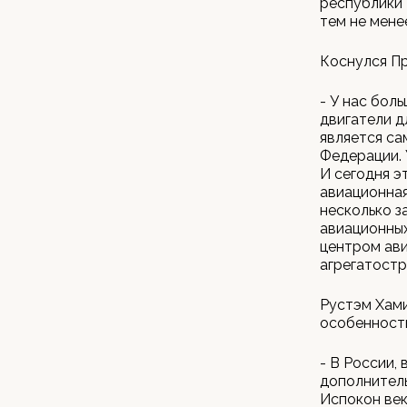
республики 
тем не мене
Коснулся Пр
- У нас бол
двигатели д
является са
Федерации. 
И сегодня э
авиационная
несколько з
авиационных
центром ави
агрегатостр
Рустэм Хами
особенность
- В России, 
дополнитель
Испокон век