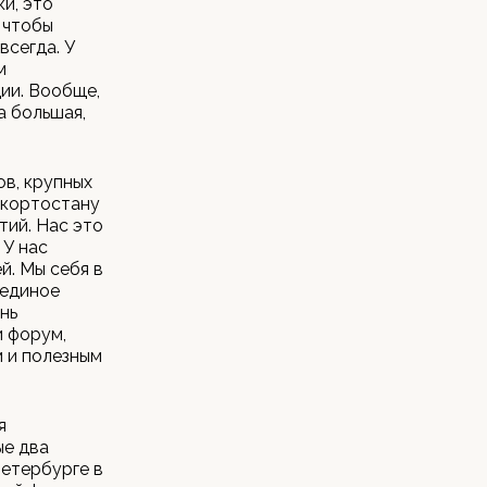
ки, это
 чтобы
всегда. У
м
ии. Вообще,
а большая,
в, крупных
шкортостану
тий. Нас это
 У нас
й. Мы себя в
 единое
нь
и форум,
м и полезным
я
ые два
Петербурге в