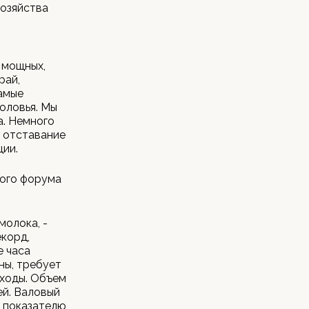
хозяйства
 мощных,
рай,
амые
оловья. Мы
а. Немного
о отставание
ции.
кого форума
молока, -
екорд,
е часа
ны, требует
оходы. Объем
ей. Валовый
у показателю