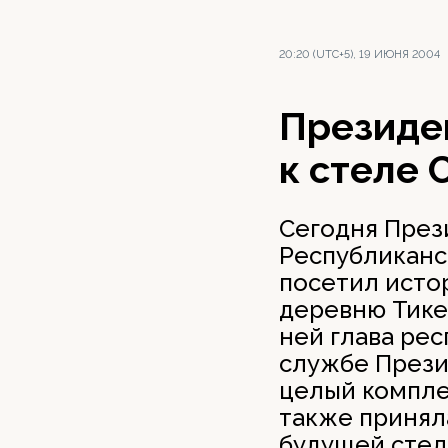
20:20 (UTC+5), 19 ИЮНЯ 2004
Президе
к стеле 
Сегодня През
Республиканс
посетил исто
деревню Тикее
ней глава ре
службе Прези
целый компле
также приняла
будущей стел