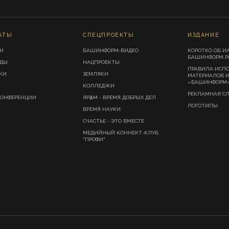
АТЫ
СПЕЦПРОЕКТЫ
ИЗДАНИЕ
И
БАШИНФОРМ-ВИДЕО
КОРОТКО ОБ И
БАШИНФОРМ.Р
ИДЫ
НАЦПРОЕКТЫ
ПРАВИЛА ИСП
КИ
ЗЕМЛЯКИ
МАТЕРИАЛОВ 
«БАШИНФОРМ
КОЛЛЕДЖИ
РЕКЛАМНАЯ С
КОНФЕРЕНЦИИ
ЯРҘАМ - ВРЕМЯ ДОБРЫХ ДЕЛ
ЛОГОТИПЫ
ВРЕМЯ НАУКИ
СЧАСТЬЕ - ЭТО ВМЕСТЕ
МЕДИЙНЫЙ КОННЕКТ-КЛУБ
"ПРОФИ"