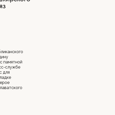
яз
бликанского
дину
 с памятной
есс-службе
с для
кладке
герое
алаватского