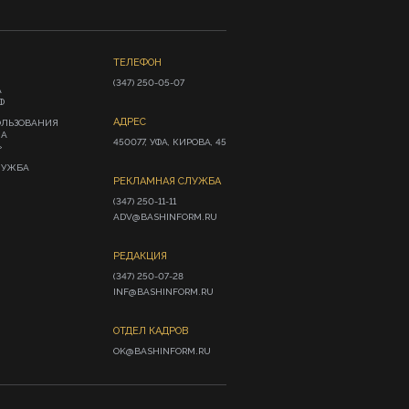
ТЕЛЕФОН
(347) 250-05-07
А
Ф
АДРЕС
ОЛЬЗОВАНИЯ
ИА
450077, УФА, КИРОВА, 45
»
ЛУЖБА
РЕКЛАМНАЯ СЛУЖБА
(347) 250-11-11

ADV@BASHINFORM.RU
РЕДАКЦИЯ
(347) 250-07-28

INF@BASHINFORM.RU
ОТДЕЛ КАДРОВ
OK@BASHINFORM.RU