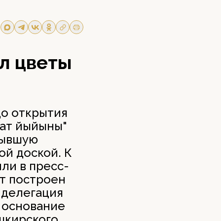
л цветы
до открытия
уат йыйыны"
бывшую
ой доской. К
ли в пресс-
ет построен
 делегация
в основание
шкирского