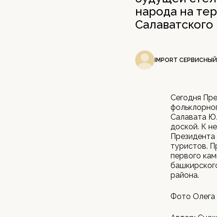
народа на те
Салаватского 
IMPORT СЕРВИСНЫЙ
Сегодня Пре
фольклорног
Салавата Юл
доской. К н
Президента 
туристов. П
первого кам
башкирского
района.
Фото Олега 