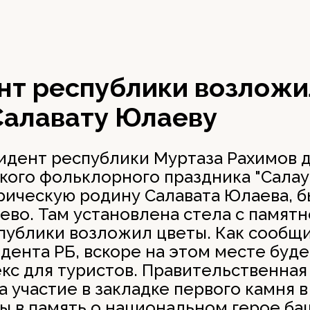
нт республики возложи
Салавату Юлаеву
идент республики Муртаза Рахимов 
кого фольклорного праздника "Сала
рическую родину Салавата Юлаева, 
во. Там установлена стела с памятн
спублики возложил цветы. Как сообщи
дента РБ, вскоре на этом месте буд
кс для туристов. Правительственная
 участие в закладке первого камня 
ы в память о национальном герое ба