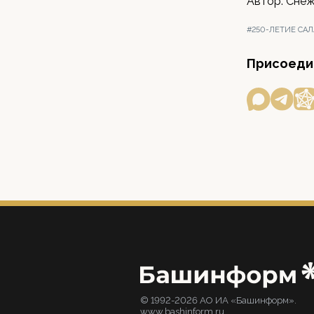
Автор: Сне
#250-ЛЕТИЕ САЛ
Присоедин
© 1992-2026 АО ИА «Башинформ».
www.bashinform.ru