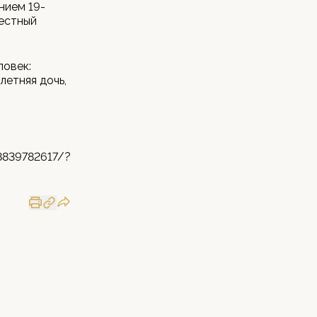
нием 19-
местный
ловек:
летняя дочь,
8839782617/?