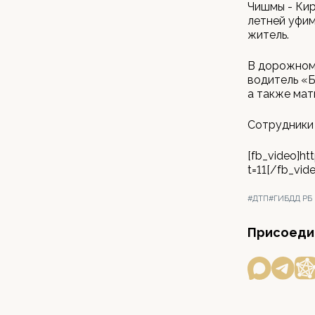
Чишмы - Кир
летней уфим
житель.
В дорожном 
водитель «Бо
а также мат
Сотрудники
[fb_video]h
t=11[/fb_vid
#ДТП
#ГИБДД РБ
Присоедин