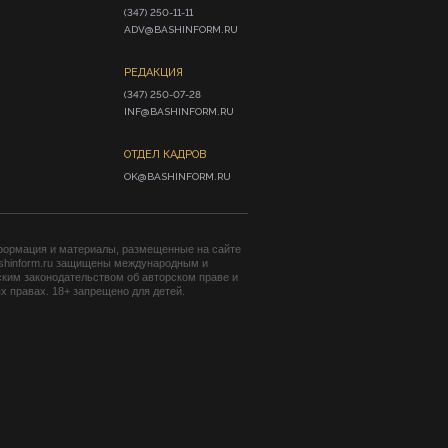
(347) 250-11-11

ADV@BASHINFORM.RU
РЕДАКЦИЯ
(347) 250-07-28

INF@BASHINFORM.RU
ОТДЕЛ КАДРОВ
OK@BASHINFORM.RU
формация и материалы, размещенные на сайте
shinform.ru защищены международным и
ким законодательством об авторском праве и
 правах. 18+ запрещено для детей.