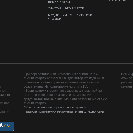
ВРЕМЯ НАУКИ
СЧАСТЬЕ - ЭТО ВМЕСТЕ
МЕДИЙНЫЙ КОННЕКТ-КЛУБ
"ПРОФИ"
При перепечатке или цитировании ссылка на ИА
Вся ин
«Башинформ» обязательна. Для интернет-изданий и
www.ba
социальных сетей прямая активная гиперссылка
российс
й
обязательна. Использование логотипа ИА
смежных
нных
«Башинформ» в целях, не связанных с ссылкой на
адзор),
агентство при перепечатке или цитировании,
допускается только с письменного разрешения АО ИА
ионное
«Башинформ».
Об использовании персональных данных
йлович
Правила применения рекомендательных технологий