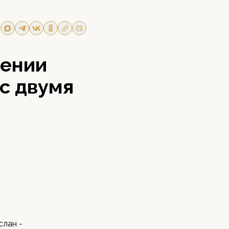
вении
с двумя
слан -