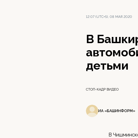
12:07 (UTC+5), 08 МАЯ 2020
В Башки
автомоб
детьми
СТОП-КАДР ВИДЕО
ИА «БАШИНФОРМ»
В Чишминско