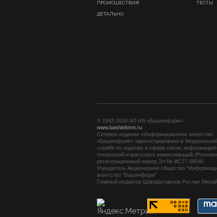
ПРОИСШЕСТВИЯ
ТЕСТЫ
ДЕТАЛЬНО
© 1992-2026 АО ИА «Башинформ».
www.bashinform.ru
Сетевое издание «Информационное агентство
«Башинформ» зарегистрировано в Федерально
службе по надзору в сфере связи, информацио
технологий и массовых коммуникаций (Роскомн
регистрационный номер Эл № ФС77-88040
Учредитель Акционерное общество "Информац
агентство "Башинформ"
Главный редактор Шарафутдинов Руслан Миха