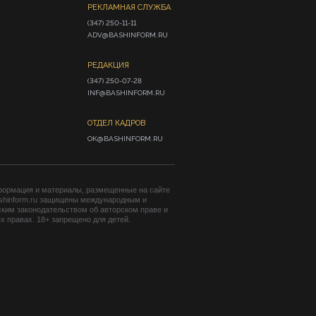
РЕКЛАМНАЯ СЛУЖБА
(347) 250-11-11

ADV@BASHINFORM.RU
РЕДАКЦИЯ
(347) 250-07-28

INF@BASHINFORM.RU
ОТДЕЛ КАДРОВ
OK@BASHINFORM.RU
формация и материалы, размещенные на сайте
shinform.ru защищены международным и
ким законодательством об авторском праве и
 правах. 18+ запрещено для детей.