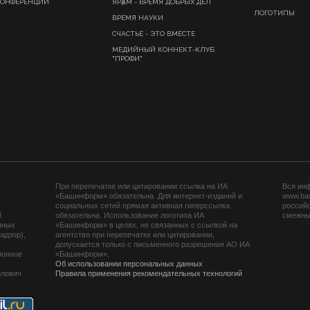
КОНФЕРЕНЦИИ
ЯРҘАМ - ВРЕМЯ ДОБРЫХ ДЕЛ
ЛОГОТИПЫ
ВРЕМЯ НАУКИ
СЧАСТЬЕ - ЭТО ВМЕСТЕ
МЕДИЙНЫЙ КОННЕКТ-КЛУБ
"ПРОФИ"
При перепечатке или цитировании ссылка на ИА
Вся ин
«Башинформ» обязательна. Для интернет-изданий и
www.ba
социальных сетей прямая активная гиперссылка
российс
й
обязательна. Использование логотипа ИА
смежных
нных
«Башинформ» в целях, не связанных с ссылкой на
адзор),
агентство при перепечатке или цитировании,
допускается только с письменного разрешения АО ИА
ионное
«Башинформ».
Об использовании персональных данных
йлович
Правила применения рекомендательных технологий