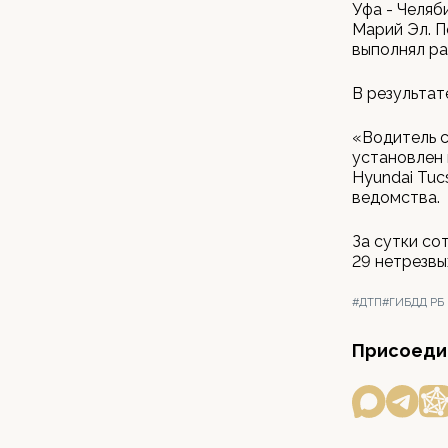
Уфа - Челяб
Марий Эл. П
выполнял ра
В результат
«Водитель с
установлен 
Hyundai Tuc
ведомства.
За сутки с
29 нетрезвы
#ДТП
#ГИБДД РБ
Присоедин