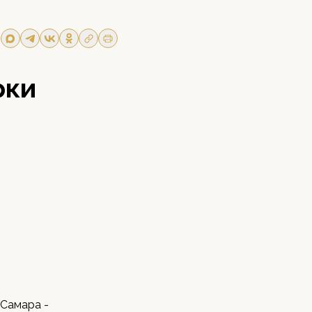
рки
и
 Самара -