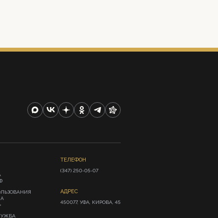
ТЕЛЕФОН
(347) 250-05-07
А
Ф
АДРЕС
ОЛЬЗОВАНИЯ
ИА
450077, УФА, КИРОВА, 45
»
ЛУЖБА