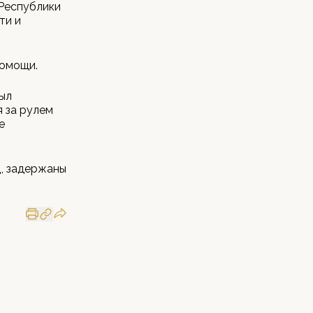
 Республики
ти и
помощи.
ыл
я за рулем
е
, задержаны