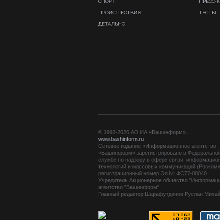
СПОРТ
ПРЕСС-
ПРОИСШЕСТВИЯ
ТЕСТЫ
ДЕТАЛЬНО
© 1992-2026 АО ИА «Башинформ».
www.bashinform.ru
Сетевое издание «Информационное агентство
«Башинформ» зарегистрировано в Федерально
службе по надзору в сфере связи, информацио
технологий и массовых коммуникаций (Роскомн
регистрационный номер Эл № ФС77-88040
Учредитель Акционерное общество "Информац
агентство "Башинформ"
Главный редактор Шарафутдинов Руслан Миха