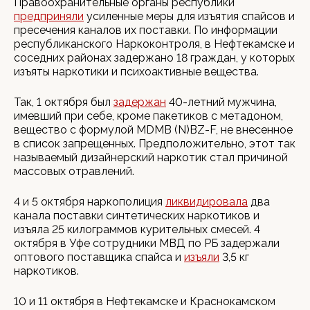
Правоохранительные органы республики
предприняли
усиленные меры для изъятия спайсов и
пресечения каналов их поставки. По информации
республиканского Наркоконтроля, в Нефтекамске и
соседних районах задержано 18 граждан, у которых
изъяты наркотики и психоактивные вещества.
Так, 1 октября был
задержан
40-летний мужчина,
имевший при себе, кроме пакетиков с метадоном,
вещество с формулой MDMB (N)BZ-F, не внесенное
в список запрещенных. Предположительно, этот так
называемый дизайнерский наркотик стал причиной
массовых отравлений.
4 и 5 октября наркополиция
ликвидировала
два
канала поставки синтетических наркотиков и
изъяла 25 килограммов курительных смесей. 4
октября в Уфе сотрудники МВД по РБ задержали
оптового поставщика спайса и
изъяли
3,5 кг
наркотиков.
10 и 11 октября в Нефтекамске и Краснокамском