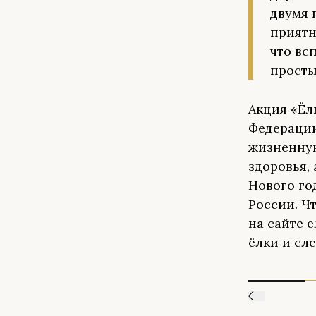
двумя 
приятн
что вс
просты
Акция «Ёл
Федерации
жизненную
здоровья,
Нового го
России. Ч
на сайте 
ёлки и сл