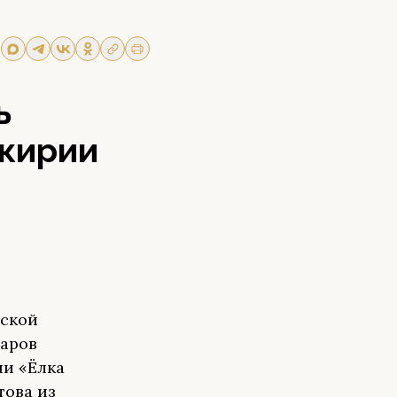
ь
шкирии
йской
маров
ии «Ёлка
това из