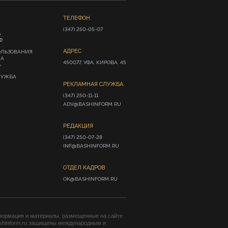
ТЕЛЕФОН
(347) 250-05-07
А
Ф
АДРЕС
ОЛЬЗОВАНИЯ
ИА
450077, УФА, КИРОВА, 45
»
ЛУЖБА
РЕКЛАМНАЯ СЛУЖБА
(347) 250-11-11

ADV@BASHINFORM.RU
РЕДАКЦИЯ
(347) 250-07-28

INF@BASHINFORM.RU
ОТДЕЛ КАДРОВ
OK@BASHINFORM.RU
формация и материалы, размещенные на сайте
shinform.ru защищены международным и