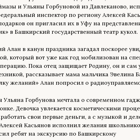
ймазы и Ульяны Горбуновой из Давлеканово, ис
едеральный инспектор по региону Алексей Кась
подарков он пригласил их в Уфу на представлен
к» в Башкирский государственный театр кукол.
й Алан в канун праздника загадал поскорее уви
ой, который вот уже как год мобилизован на сп
перацию. Пока отец защищает Родину, он и сам 
ехникой, рассказывает мама мальчика Эвелина Б
лку желаний» Алан попросил о радиоуправляемо
яя Ульяна Горбунова мечтала о современном гадж
онке. Девочка увлекается косметическими проц
аработать свои первые деньги, а с музыкой и дел
 Алексей Касьянов исполнил желания школьнико
сил ребят на экскурсию по Башкирскому