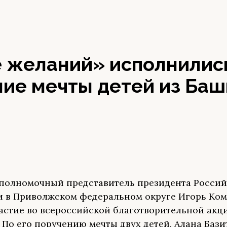
е желаний» исполнилис
ние мечты детей из Ба
полномочный представитель президента Росси
 в Приволжском федеральном округе Игорь Ко
астие во всероссийской благотворительной акц
 По его поручению мечты двух детей, Алана Бази