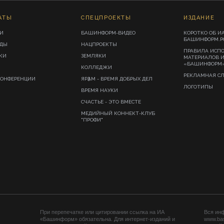
АТЫ
СПЕЦПРОЕКТЫ
ИЗДАНИЕ
И
БАШИНФОРМ-ВИДЕО
КОРОТКО ОБ И
БАШИНФОРМ.Р
ИДЫ
НАЦПРОЕКТЫ
ПРАВИЛА ИСП
КИ
ЗЕМЛЯКИ
МАТЕРИАЛОВ 
«БАШИНФОРМ
КОЛЛЕДЖИ
РЕКЛАМНАЯ С
КОНФЕРЕНЦИИ
ЯРҘАМ - ВРЕМЯ ДОБРЫХ ДЕЛ
ЛОГОТИПЫ
ВРЕМЯ НАУКИ
СЧАСТЬЕ - ЭТО ВМЕСТЕ
МЕДИЙНЫЙ КОННЕКТ-КЛУБ
"ПРОФИ"
При перепечатке или цитировании ссылка на ИА
Вся ин
«Башинформ» обязательна. Для интернет-изданий и
www.ba