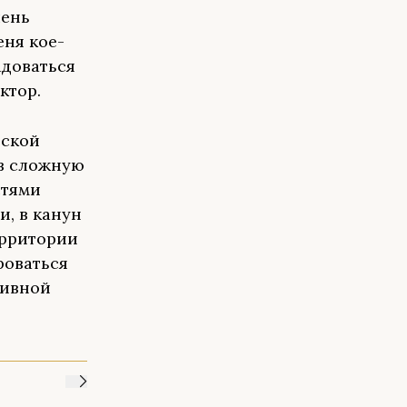
чень
еня кое-
адоваться
ктор.
йской
 в сложную
стями
, в канун
ерритории
роваться
тивной