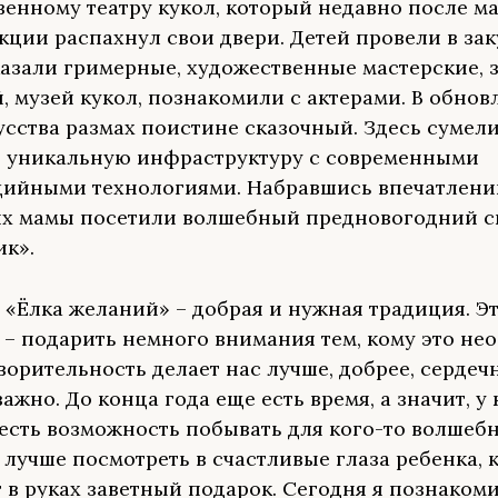
венному театру кукол, который недавно после 
кции распахнул свои двери. Детей провели в зак
казали гримерные, художественные мастерские, 
, музей кукол, познакомили с актерами. В обно
усства размах поистине сказочный. Здесь сумел
 уникальную инфраструктуру с современными
ийными технологиями. Набравшись впечатлений
их мамы посетили волшебный предновогодний с
к».
 «Ёлка желаний» – добрая и нужная традиция. Эт
 – подарить немного внимания тем, кому это не
ворительность делает нас лучше, добрее, сердечн
важно. До конца года еще есть время, а значит, у
 есть возможность побывать для кого-то волшеб
 лучше посмотреть в счастливые глаза ребенка, 
 в руках заветный подарок. Сегодня я познакоми