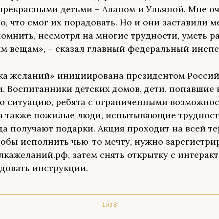
прекрасными детьми – Аланом и Ульяной. Мне о
о, что смог их порадовать. Но и они заставили м
помнить, несмотря на многие трудности, уметь р
м вещам», – сказал главный федеральный инспе
ка желаний» инициирована президентом Росси
. Воспитанники детских домов, дети, попавшие
 ситуацию, ребята с ограниченными возможно
 а также пожилые люди, испытывающие трудности
да получают подарки. Акция проходит на всей т
тобы исполнить чью-то мечту, нужно зарегистри
елкажеланий.рф, затем снять открытку с интерак
едовать инструкции.
1 из 8