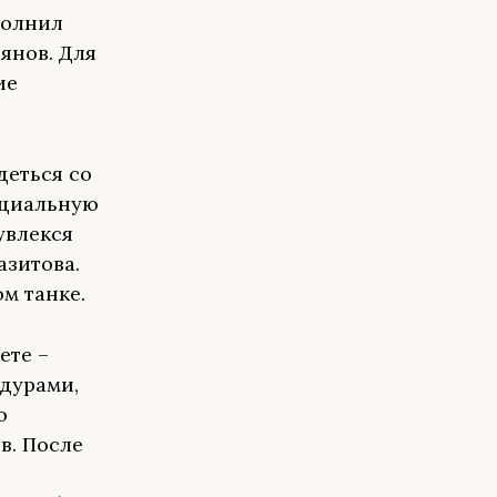
полнил
янов. Для
ие
деться со
ециальную
увлекся
азитова.
м танке.
ете –
едурами,
о
в. После