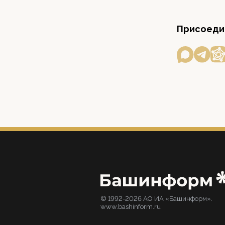
Присоедин
© 1992-2026 АО ИА «Башинформ».
www.bashinform.ru