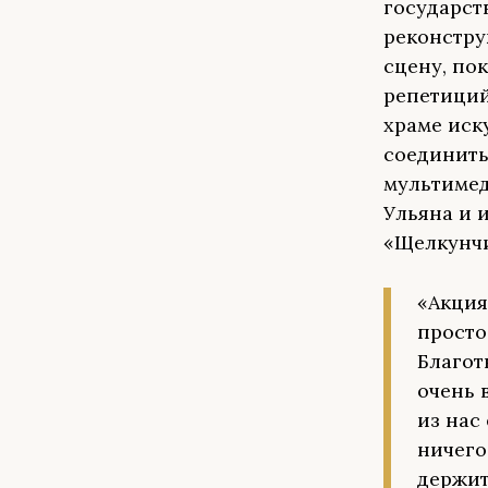
государст
реконстру
сцену, по
репетиций
храме иск
соединить
мультимед
Ульяна и 
«Щелкунчи
«Акция
просто
Благот
очень 
из нас
ничего
держит