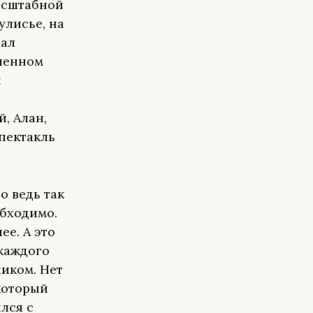
масштабной
улисье, на
зал
вленном
и
, Алан,
пектакль
о ведь так
обходимо.
ее. А это
 каждого
ником. Нет
который
лся с