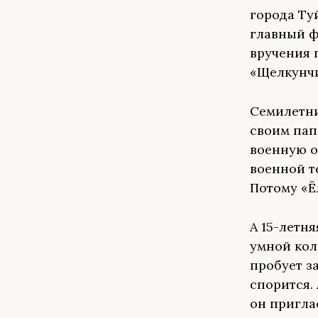
города Ту
главный ф
вручения 
«Щелкунчи
Семилетни
своим пап
военную о
военной т
Потому «Ё
А 15-летн
умной кол
пробует з
спорится.
он пригла