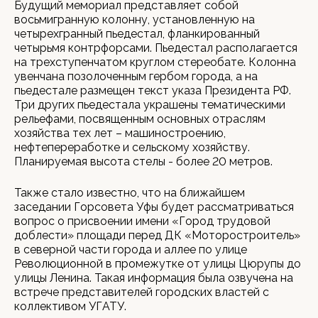
Будущий мемориал представляет собой
восьмигранную колонну, установленную на
четырехгранный пьедестал, фланкированный
четырьмя контрфорсами. Пьедестал располагается
на трехступенчатом круглом стереобате. Колонна
увенчана позолоченным гербом города, а на
пьедестале размещен текст указа Президента РФ.
Три других пьедестала украшены тематическими
рельефами, посвященным основных отраслям
хозяйства тех лет – машиностроению,
нефтепереработке и сельскому хозяйству.
Планируемая высота стелы - более 20 метров.
Также стало известно, что на ближайшем
заседании Горсовета Уфы будет рассматриваться
вопрос о присвоении имени «Город трудовой
доблести» площади перед ДК «Моторостроитель»
в северной части города и аллее по улице
Революционной в промежутке от улицы Цюрупы до
улицы Ленина. Такая информация была озвучена на
встрече представителей городских властей с
коллективом УГАТУ.