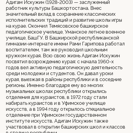
Адигам Искужин (1928-2003) — заслуженный
работник культуры Башкортостана. Внес
значительный вклад в сохранение классических
исполнительских традиций и развитие школы игры
на курае. Окончил Темясовское башкирское
педагогическое училище, Уманское летное военное
училище, БашГУ. В Башкирской республиканской
гимназии-интернате имени Рами Гарипова работал
воспитателем, там же руководил школьным
кружком курая. Всю свою жизнь Адигам Искужин
посвятил возрождению курая: с начала 1960-х
годов вел активную педагогическую деятельность
среди молодежи и студентов. Он давал уроки
курая, выезжая в районы республики и в соседние
регионы. Именно благодаря ему во многих
музыкальных школах республики открылись
отделения для кураистов, в 1972 году стали
набирать кураистов и в Уфимское училище
искусств, а в 1994 году открылось специальное
отделение при Уфимском государственном
институте искусств. Адигам Искужин также
участвовал в открытии башкирских школ и классов
в столице республики.