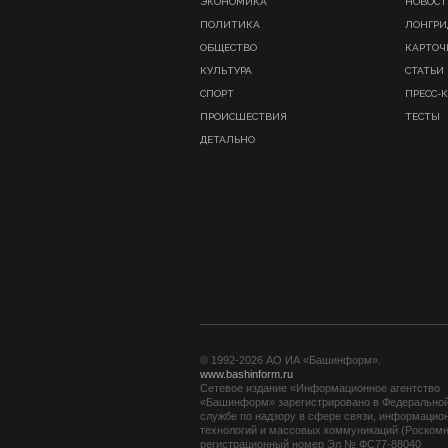
ЭКОНОМИКА
НОВОСТ
ПОЛИТИКА
ЛОНГР
ОБЩЕСТВО
КАРТОЧ
КУЛЬТУРА
СТАТЬИ
СПОРТ
ПРЕСС-
ПРОИСШЕСТВИЯ
ТЕСТЫ
ДЕТАЛЬНО
© 1992-2026 АО ИА «Башинформ».
www.bashinform.ru
Сетевое издание «Информационное агентство
«Башинформ» зарегистрировано в Федерально
службе по надзору в сфере связи, информацио
технологий и массовых коммуникаций (Роскомн
регистрационный номер Эл № ФС77-88040