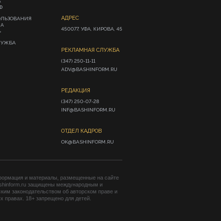
А
Ф
АДРЕС
ОЛЬЗОВАНИЯ
ИА
450077, УФА, КИРОВА, 45
»
ЛУЖБА
РЕКЛАМНАЯ СЛУЖБА
(347) 250-11-11

ADV@BASHINFORM.RU
РЕДАКЦИЯ
(347) 250-07-28

INF@BASHINFORM.RU
ОТДЕЛ КАДРОВ
OK@BASHINFORM.RU
формация и материалы, размещенные на сайте
shinform.ru защищены международным и
ким законодательством об авторском праве и
 правах. 18+ запрещено для детей.