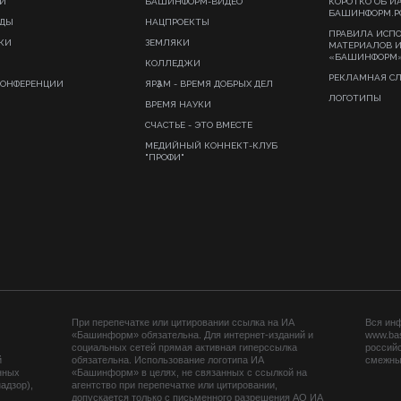
И
БАШИНФОРМ-ВИДЕО
КОРОТКО ОБ И
БАШИНФОРМ.Р
ИДЫ
НАЦПРОЕКТЫ
ПРАВИЛА ИСП
КИ
ЗЕМЛЯКИ
МАТЕРИАЛОВ 
«БАШИНФОРМ
КОЛЛЕДЖИ
РЕКЛАМНАЯ С
КОНФЕРЕНЦИИ
ЯРҘАМ - ВРЕМЯ ДОБРЫХ ДЕЛ
ЛОГОТИПЫ
ВРЕМЯ НАУКИ
СЧАСТЬЕ - ЭТО ВМЕСТЕ
МЕДИЙНЫЙ КОННЕКТ-КЛУБ
"ПРОФИ"
При перепечатке или цитировании ссылка на ИА
Вся ин
«Башинформ» обязательна. Для интернет-изданий и
www.ba
социальных сетей прямая активная гиперссылка
российс
й
обязательна. Использование логотипа ИА
смежных
нных
«Башинформ» в целях, не связанных с ссылкой на
адзор),
агентство при перепечатке или цитировании,
допускается только с письменного разрешения АО ИА