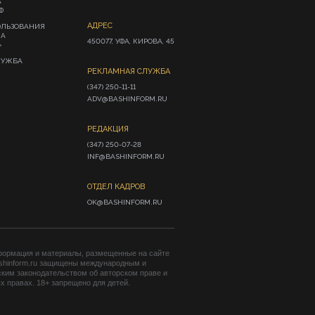
А
Ф
АДРЕС
ОЛЬЗОВАНИЯ
ИА
450077, УФА, КИРОВА, 45
»
ЛУЖБА
РЕКЛАМНАЯ СЛУЖБА
(347) 250-11-11

ADV@BASHINFORM.RU
РЕДАКЦИЯ
(347) 250-07-28

INF@BASHINFORM.RU
ОТДЕЛ КАДРОВ
OK@BASHINFORM.RU
формация и материалы, размещенные на сайте
shinform.ru защищены международным и
ким законодательством об авторском праве и
 правах. 18+ запрещено для детей.