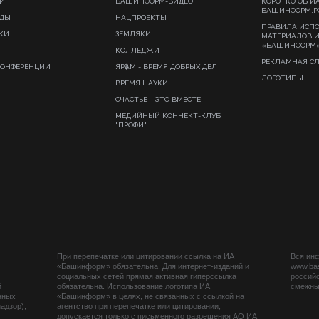
И
БАШИНФОРМ-ВИДЕО
КОРОТКО ОБ И
БАШИНФОРМ.Р
ИДЫ
НАЦПРОЕКТЫ
ПРАВИЛА ИСП
КИ
ЗЕМЛЯКИ
МАТЕРИАЛОВ 
«БАШИНФОРМ
КОЛЛЕДЖИ
РЕКЛАМНАЯ С
КОНФЕРЕНЦИИ
ЯРҘАМ - ВРЕМЯ ДОБРЫХ ДЕЛ
ЛОГОТИПЫ
ВРЕМЯ НАУКИ
СЧАСТЬЕ - ЭТО ВМЕСТЕ
МЕДИЙНЫЙ КОННЕКТ-КЛУБ
"ПРОФИ"
При перепечатке или цитировании ссылка на ИА
Вся ин
«Башинформ» обязательна. Для интернет-изданий и
www.ba
социальных сетей прямая активная гиперссылка
российс
й
обязательна. Использование логотипа ИА
смежных
нных
«Башинформ» в целях, не связанных с ссылкой на
адзор),
агентство при перепечатке или цитировании,
допускается только с письменного разрешения АО ИА