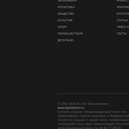
ЭКОНОМИКА
НОВОСТ
ПОЛИТИКА
ЛОНГР
ОБЩЕСТВО
КАРТОЧ
КУЛЬТУРА
СТАТЬИ
СПОРТ
ПРЕСС-
ПРОИСШЕСТВИЯ
ТЕСТЫ
ДЕТАЛЬНО
© 1992-2026 АО ИА «Башинформ».
www.bashinform.ru
Сетевое издание «Информационное агентство
«Башинформ» зарегистрировано в Федерально
службе по надзору в сфере связи, информацио
технологий и массовых коммуникаций (Роскомн
регистрационный номер Эл № ФС77-88040