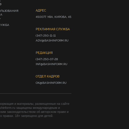
А
Ф
АДРЕС
ОЛЬЗОВАНИЯ
ИА
450077, УФА, КИРОВА, 45
»
ЛУЖБА
РЕКЛАМНАЯ СЛУЖБА
(347) 250-11-11

ADV@BASHINFORM.RU
РЕДАКЦИЯ
(347) 250-07-28

INF@BASHINFORM.RU
ОТДЕЛ КАДРОВ
OK@BASHINFORM.RU
формация и материалы, размещенные на сайте
shinform.ru защищены международным и
ким законодательством об авторском праве и
 правах. 18+ запрещено для детей.