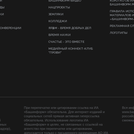
И
БАШИНФОРМ-ВИДЕО
КОРОТКО ОБ И
БАШИНФОРМ.Р
ИДЫ
НАЦПРОЕКТЫ
ПРАВИЛА ИСП
КИ
ЗЕМЛЯКИ
МАТЕРИАЛОВ 
«БАШИНФОРМ
КОЛЛЕДЖИ
РЕКЛАМНАЯ С
КОНФЕРЕНЦИИ
ЯРҘАМ - ВРЕМЯ ДОБРЫХ ДЕЛ
ЛОГОТИПЫ
ВРЕМЯ НАУКИ
СЧАСТЬЕ - ЭТО ВМЕСТЕ
МЕДИЙНЫЙ КОННЕКТ-КЛУБ
"ПРОФИ"
При перепечатке или цитировании ссылка на ИА
Вся ин
«Башинформ» обязательна. Для интернет-изданий и
www.ba
социальных сетей прямая активная гиперссылка
российс
й
обязательна. Использование логотипа ИА
смежных
нных
«Башинформ» в целях, не связанных с ссылкой на
адзор),
агентство при перепечатке или цитировании,
допускается только с письменного разрешения АО ИА