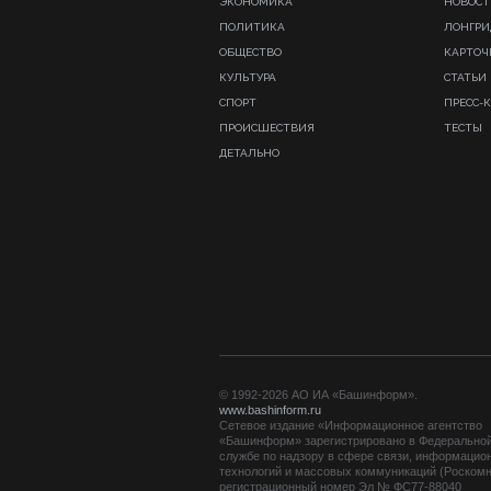
ЭКОНОМИКА
НОВОСТ
ПОЛИТИКА
ЛОНГР
ОБЩЕСТВО
КАРТОЧ
КУЛЬТУРА
СТАТЬИ
СПОРТ
ПРЕСС-
ПРОИСШЕСТВИЯ
ТЕСТЫ
ДЕТАЛЬНО
© 1992-2026 АО ИА «Башинформ».
www.bashinform.ru
Сетевое издание «Информационное агентство
«Башинформ» зарегистрировано в Федерально
службе по надзору в сфере связи, информацио
технологий и массовых коммуникаций (Роскомн
регистрационный номер Эл № ФС77-88040