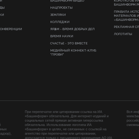
И
БАШИНФОРМ-ВИДЕО
КОРОТКО ОБ И
БАШИНФОРМ.Р
ИДЫ
НАЦПРОЕКТЫ
ПРАВИЛА ИСП
КИ
ЗЕМЛЯКИ
МАТЕРИАЛОВ 
«БАШИНФОРМ
КОЛЛЕДЖИ
РЕКЛАМНАЯ С
КОНФЕРЕНЦИИ
ЯРҘАМ - ВРЕМЯ ДОБРЫХ ДЕЛ
ЛОГОТИПЫ
ВРЕМЯ НАУКИ
СЧАСТЬЕ - ЭТО ВМЕСТЕ
МЕДИЙНЫЙ КОННЕКТ-КЛУБ
"ПРОФИ"
При перепечатке или цитировании ссылка на ИА
Вся ин
«Башинформ» обязательна. Для интернет-изданий и
www.ba
социальных сетей прямая активная гиперссылка
российс
й
обязательна. Использование логотипа ИА
смежных
нных
«Башинформ» в целях, не связанных с ссылкой на
адзор),
агентство при перепечатке или цитировании,
допускается только с письменного разрешения АО ИА