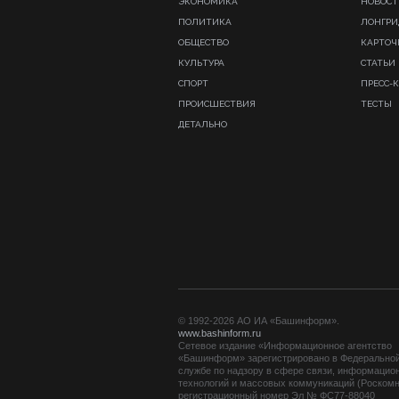
ЭКОНОМИКА
НОВОСТ
ПОЛИТИКА
ЛОНГР
ОБЩЕСТВО
КАРТОЧ
КУЛЬТУРА
СТАТЬИ
СПОРТ
ПРЕСС-
ПРОИСШЕСТВИЯ
ТЕСТЫ
ДЕТАЛЬНО
© 1992-2026 АО ИА «Башинформ».
www.bashinform.ru
Сетевое издание «Информационное агентство
«Башинформ» зарегистрировано в Федерально
службе по надзору в сфере связи, информацио
технологий и массовых коммуникаций (Роскомн
регистрационный номер Эл № ФС77-88040