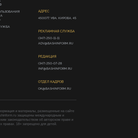
А
Ф
АДРЕС
ОЛЬЗОВАНИЯ
ИА
450077, УФА, КИРОВА, 45
»
ЛУЖБА
РЕКЛАМНАЯ СЛУЖБА
(347) 250-11-11

ADV@BASHINFORM.RU
РЕДАКЦИЯ
(347) 250-07-28

INF@BASHINFORM.RU
ОТДЕЛ КАДРОВ
OK@BASHINFORM.RU
формация и материалы, размещенные на сайте
shinform.ru защищены международным и
ким законодательством об авторском праве и
 правах. 18+ запрещено для детей.