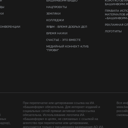
И
БАШИНФОРМ-ВИДЕО
КОРОТКО ОБ И
БАШИНФОРМ.Р
ИДЫ
НАЦПРОЕКТЫ
ПРАВИЛА ИСП
КИ
ЗЕМЛЯКИ
МАТЕРИАЛОВ 
«БАШИНФОРМ
КОЛЛЕДЖИ
РЕКЛАМНАЯ С
КОНФЕРЕНЦИИ
ЯРҘАМ - ВРЕМЯ ДОБРЫХ ДЕЛ
ЛОГОТИПЫ
ВРЕМЯ НАУКИ
СЧАСТЬЕ - ЭТО ВМЕСТЕ
МЕДИЙНЫЙ КОННЕКТ-КЛУБ
"ПРОФИ"
При перепечатке или цитировании ссылка на ИА
Вся ин
«Башинформ» обязательна. Для интернет-изданий и
www.ba
социальных сетей прямая активная гиперссылка
российс
й
обязательна. Использование логотипа ИА
смежных
нных
«Башинформ» в целях, не связанных с ссылкой на
адзор),
агентство при перепечатке или цитировании,
допускается только с письменного разрешения АО ИА