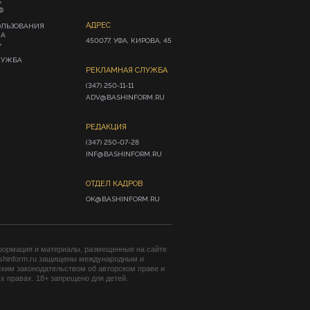
А
Ф
АДРЕС
ОЛЬЗОВАНИЯ
ИА
450077, УФА, КИРОВА, 45
»
ЛУЖБА
РЕКЛАМНАЯ СЛУЖБА
(347) 250-11-11

ADV@BASHINFORM.RU
РЕДАКЦИЯ
(347) 250-07-28

INF@BASHINFORM.RU
ОТДЕЛ КАДРОВ
OK@BASHINFORM.RU
формация и материалы, размещенные на сайте
shinform.ru защищены международным и
ким законодательством об авторском праве и
 правах. 18+ запрещено для детей.