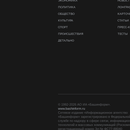
ЭКОНОМИКА
НОВОСТ
ПОЛИТИКА
ЛОНГР
ОБЩЕСТВО
КАРТОЧ
КУЛЬТУРА
СТАТЬИ
СПОРТ
ПРЕСС-
ПРОИСШЕСТВИЯ
ТЕСТЫ
ДЕТАЛЬНО
© 1992-2026 АО ИА «Башинформ».
www.bashinform.ru
Сетевое издание «Информационное агентство
«Башинформ» зарегистрировано в Федерально
службе по надзору в сфере связи, информацио
технологий и массовых коммуникаций (Роскомн
регистрационный номер Эл № ФС77-88040