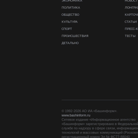
ЭКОНОМИКА
НОВОСТ
ПОЛИТИКА
ЛОНГР
ОБЩЕСТВО
КАРТОЧ
КУЛЬТУРА
СТАТЬИ
СПОРТ
ПРЕСС-
ПРОИСШЕСТВИЯ
ТЕСТЫ
ДЕТАЛЬНО
© 1992-2026 АО ИА «Башинформ».
www.bashinform.ru
Сетевое издание «Информационное агентство
«Башинформ» зарегистрировано в Федерально
службе по надзору в сфере связи, информацио
технологий и массовых коммуникаций (Роскомн
регистрационный номер Эл № ФС77-88040