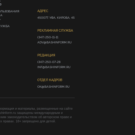
А
Ф
АДРЕС
ОЛЬЗОВАНИЯ
ИА
450077, УФА, КИРОВА, 45
»
ЛУЖБА
РЕКЛАМНАЯ СЛУЖБА
(347) 250-11-11

ADV@BASHINFORM.RU
РЕДАКЦИЯ
(347) 250-07-28

INF@BASHINFORM.RU
ОТДЕЛ КАДРОВ
OK@BASHINFORM.RU
формация и материалы, размещенные на сайте
shinform.ru защищены международным и
ким законодательством об авторском праве и
 правах. 18+ запрещено для детей.