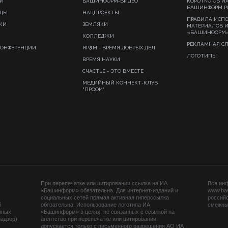
И
БАШИНФОРМ-ВИДЕО
КОРОТКО ОБ И
БАШИНФОРМ.Р
ИДЫ
НАЦПРОЕКТЫ
ПРАВИЛА ИСП
КИ
ЗЕМЛЯКИ
МАТЕРИАЛОВ 
«БАШИНФОРМ
КОЛЛЕДЖИ
РЕКЛАМНАЯ С
КОНФЕРЕНЦИИ
ЯРҘАМ - ВРЕМЯ ДОБРЫХ ДЕЛ
ЛОГОТИПЫ
ВРЕМЯ НАУКИ
СЧАСТЬЕ - ЭТО ВМЕСТЕ
МЕДИЙНЫЙ КОННЕКТ-КЛУБ
"ПРОФИ"
При перепечатке или цитировании ссылка на ИА
Вся ин
«Башинформ» обязательна. Для интернет-изданий и
www.ba
социальных сетей прямая активная гиперссылка
российс
й
обязательна. Использование логотипа ИА
смежных
нных
«Башинформ» в целях, не связанных с ссылкой на
адзор),
агентство при перепечатке или цитировании,
допускается только с письменного разрешения АО ИА