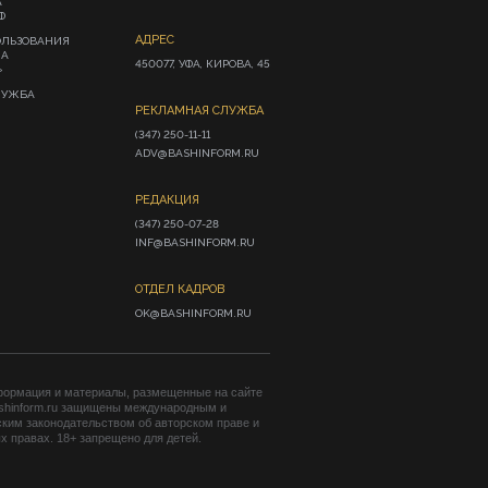
А
Ф
АДРЕС
ОЛЬЗОВАНИЯ
ИА
450077, УФА, КИРОВА, 45
»
ЛУЖБА
РЕКЛАМНАЯ СЛУЖБА
(347) 250-11-11

ADV@BASHINFORM.RU
РЕДАКЦИЯ
(347) 250-07-28

INF@BASHINFORM.RU
ОТДЕЛ КАДРОВ
OK@BASHINFORM.RU
формация и материалы, размещенные на сайте
shinform.ru защищены международным и
ким законодательством об авторском праве и
 правах. 18+ запрещено для детей.