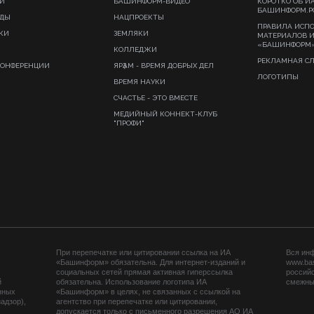
И
БАШИНФОРМ-ВИДЕО
КОРОТКО ОБ И
БАШИНФОРМ.Р
ИДЫ
НАЦПРОЕКТЫ
ПРАВИЛА ИСП
КИ
ЗЕМЛЯКИ
МАТЕРИАЛОВ 
«БАШИНФОРМ
КОЛЛЕДЖИ
РЕКЛАМНАЯ С
КОНФЕРЕНЦИИ
ЯРҘАМ - ВРЕМЯ ДОБРЫХ ДЕЛ
ЛОГОТИПЫ
ВРЕМЯ НАУКИ
СЧАСТЬЕ - ЭТО ВМЕСТЕ
МЕДИЙНЫЙ КОННЕКТ-КЛУБ
"ПРОФИ"
При перепечатке или цитировании ссылка на ИА
Вся ин
«Башинформ» обязательна. Для интернет-изданий и
www.ba
социальных сетей прямая активная гиперссылка
российс
й
обязательна. Использование логотипа ИА
смежных
нных
«Башинформ» в целях, не связанных с ссылкой на
адзор),
агентство при перепечатке или цитировании,
допускается только с письменного разрешения АО ИА