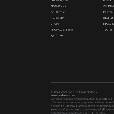
ЭКОНОМИКА
НОВОСТ
ПОЛИТИКА
ЛОНГР
ОБЩЕСТВО
КАРТОЧ
КУЛЬТУРА
СТАТЬИ
СПОРТ
ПРЕСС-
ПРОИСШЕСТВИЯ
ТЕСТЫ
ДЕТАЛЬНО
© 1992-2026 АО ИА «Башинформ».
www.bashinform.ru
Сетевое издание «Информационное агентство
«Башинформ» зарегистрировано в Федерально
службе по надзору в сфере связи, информацио
технологий и массовых коммуникаций (Роскомн
регистрационный номер Эл № ФС77-88040