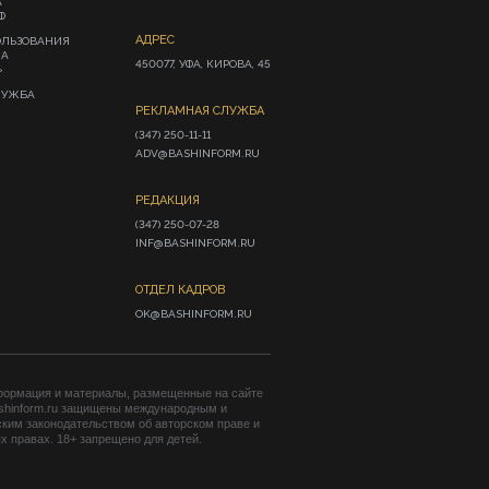
А
Ф
АДРЕС
ОЛЬЗОВАНИЯ
ИА
450077, УФА, КИРОВА, 45
»
ЛУЖБА
РЕКЛАМНАЯ СЛУЖБА
(347) 250-11-11

ADV@BASHINFORM.RU
РЕДАКЦИЯ
(347) 250-07-28

INF@BASHINFORM.RU
ОТДЕЛ КАДРОВ
OK@BASHINFORM.RU
формация и материалы, размещенные на сайте
shinform.ru защищены международным и
ким законодательством об авторском праве и
 правах. 18+ запрещено для детей.