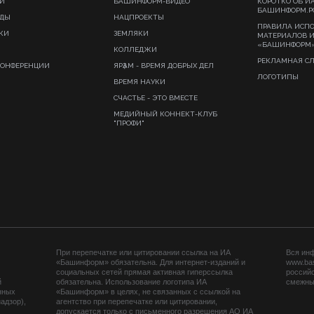
И
БАШИНФОРМ-ВИДЕО
КОРОТКО ОБ И
БАШИНФОРМ.Р
ИДЫ
НАЦПРОЕКТЫ
ПРАВИЛА ИСП
КИ
ЗЕМЛЯКИ
МАТЕРИАЛОВ 
«БАШИНФОРМ
КОЛЛЕДЖИ
РЕКЛАМНАЯ С
КОНФЕРЕНЦИИ
ЯРҘАМ - ВРЕМЯ ДОБРЫХ ДЕЛ
ЛОГОТИПЫ
ВРЕМЯ НАУКИ
СЧАСТЬЕ - ЭТО ВМЕСТЕ
МЕДИЙНЫЙ КОННЕКТ-КЛУБ
"ПРОФИ"
При перепечатке или цитировании ссылка на ИА
Вся ин
«Башинформ» обязательна. Для интернет-изданий и
www.ba
социальных сетей прямая активная гиперссылка
российс
й
обязательна. Использование логотипа ИА
смежных
нных
«Башинформ» в целях, не связанных с ссылкой на
адзор),
агентство при перепечатке или цитировании,
допускается только с письменного разрешения АО ИА