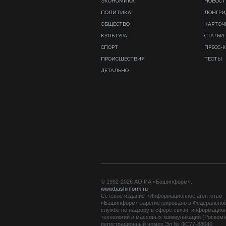
ЭКОНОМИКА
НОВОСТ
ПОЛИТИКА
ЛОНГР
ОБЩЕСТВО
КАРТОЧ
КУЛЬТУРА
СТАТЬИ
СПОРТ
ПРЕСС-
ПРОИСШЕСТВИЯ
ТЕСТЫ
ДЕТАЛЬНО
© 1992-2026 АО ИА «Башинформ».
www.bashinform.ru
Сетевое издание «Информационное агентство
«Башинформ» зарегистрировано в Федерально
службе по надзору в сфере связи, информацио
технологий и массовых коммуникаций (Роскомн
регистрационный номер Эл № ФС77-88040