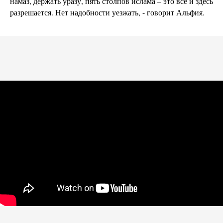
намаз, держать уразу, пять столпов ислама – это все и здесь
разрешается. Нет надобности уезжать, - говорит Альфия.